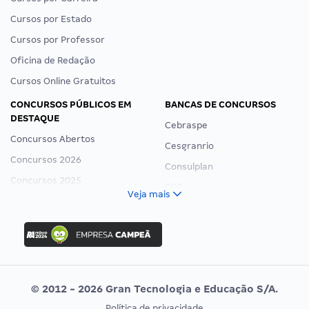
Cursos por Estado
Cursos por Professor
Oficina de Redação
Cursos Online Gratuitos
CONCURSOS PÚBLICOS EM
BANCAS DE CONCURSOS
DESTAQUE
Cebraspe
Concursos Abertos
Cesgranrio
Concursos 2026
Consulplan
Concursos 2025
FCC
Veja mais
Concurso Nacional Unificado
FGV
Concurso Ibama
Idecan
Concurso MPU
Selecon
Editais publicados
Uniase
© 2012 - 2026 Gran Tecnologia e Educação S/A.
Vunesp
Política de privacidade