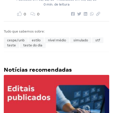
0 min. de leitura
0
0
Tudo que sabemos sobre:
cespe/unb
estilo
nível médio
simulado
stf
teste
teste do dia
Notícias recomendadas