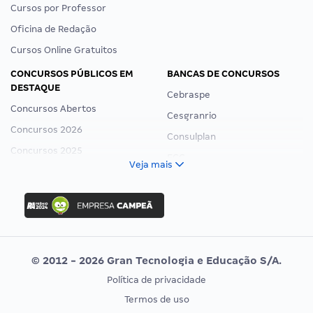
Cursos por Professor
Oficina de Redação
Cursos Online Gratuitos
CONCURSOS PÚBLICOS EM
BANCAS DE CONCURSOS
DESTAQUE
Cebraspe
Concursos Abertos
Cesgranrio
Concursos 2026
Consulplan
Concursos 2025
FCC
Veja mais
Concurso Nacional Unificado
FGV
Concurso Ibama
Idecan
Concurso MPU
Selecon
Editais publicados
Uniase
© 2012 - 2026 Gran Tecnologia e Educação S/A.
Vunesp
Política de privacidade
CONCURSOS POR PROFISSÃO
EXAME DE ORDEM
Termos de uso
Concursos Administrativos
OAB