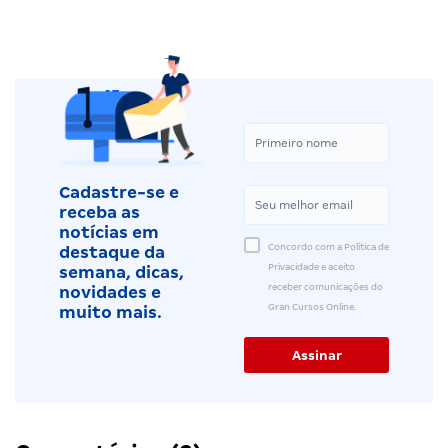
Cadastre-se e
receba as
notícias em
Concordo com a Política de
destaque da
Privacidade e aceito
semana, dicas,
receber comunicações do
novidades e
Gran Cursos Online.
muito mais.