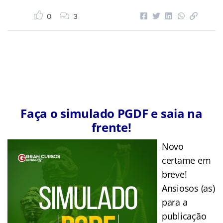
0
3
Faça o simulado PGDF e saia na
frente!
Novo
certame em
breve!
Ansiosos (as)
para a
publicação