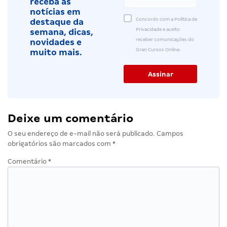
receba as
notícias em
Concordo com a Política de
destaque da
Privacidade e aceito
semana, dicas,
receber comunicações do
novidades e
Gran Cursos Online.
muito mais.
Deixe um comentário
O seu endereço de e-mail não será publicado.
Campos
obrigatórios são marcados com
*
Comentário
*