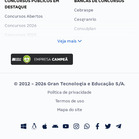
CONCURSOS PÚBLICOS EM
BANCAS DE CONCURSOS
DESTAQUE
Cebraspe
Concursos Abertos
Cesgranrio
Concursos 2026
Consulplan
Concursos 2025
FCC
Veja mais
Concurso Nacional Unificado
FGV
Concurso Ibama
Idecan
Concurso MPU
Selecon
Editais publicados
Uniase
© 2012 - 2026 Gran Tecnologia e Educação S/A.
Vunesp
Política de privacidade
CONCURSOS POR PROFISSÃO
EXAME DE ORDEM
Termos de uso
Concursos Administrativos
OAB
Mapa do site
Concursos Educação
Prova OAB
Concursos Fiscais
Calendário OAB
Concursos Jurídicos
Questões OAB