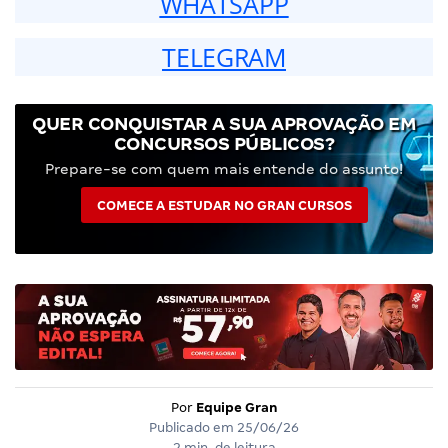
WHATSAPP
TELEGRAM
QUER CONQUISTAR A SUA APROVAÇÃO EM
CONCURSOS PÚBLICOS?
Prepare-se com quem mais entende do assunto!
COMECE A ESTUDAR NO GRAN CURSOS
Por
Equipe Gran
Publicado em
25/06/26
2 min. de leitura