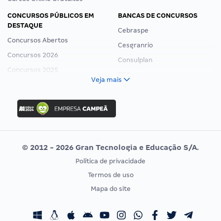
CONCURSOS PÚBLICOS EM
BANCAS DE CONCURSOS
DESTAQUE
Cebraspe
Concursos Abertos
Cesgranrio
Concursos 2026
Consulplan
Concursos 2025
FCC
Veja mais
Concurso Nacional Unificado
FGV
Concurso Ibama
Idecan
Concurso MPU
Selecon
Editais publicados
Uniase
© 2012 - 2026 Gran Tecnologia e Educação S/A.
Vunesp
Política de privacidade
CONCURSOS POR PROFISSÃO
EXAME DE ORDEM
Termos de uso
Concursos Administrativos
OAB
Mapa do site
Concursos Educação
Prova OAB
Concursos Fiscais
Calendário OAB