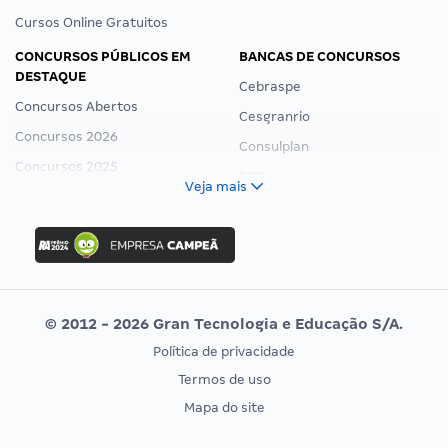
Cursos Online Gratuitos
CONCURSOS PÚBLICOS EM
BANCAS DE CONCURSOS
DESTAQUE
Cebraspe
Concursos Abertos
Cesgranrio
Concursos 2026
Consulplan
Concursos 2025
FCC
Veja mais
Concurso Nacional Unificado
FGV
Concurso Ibama
Idecan
Concurso MPU
Selecon
Editais publicados
Uniase
© 2012 - 2026 Gran Tecnologia e Educação S/A.
Vunesp
Política de privacidade
CONCURSOS POR PROFISSÃO
EXAME DE ORDEM
Termos de uso
Concursos Administrativos
OAB
Mapa do site
Concursos Educação
Prova OAB