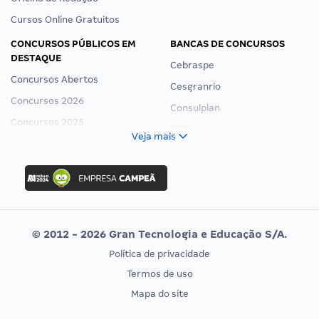
Cursos Online Gratuitos
CONCURSOS PÚBLICOS EM
BANCAS DE CONCURSOS
DESTAQUE
Cebraspe
Concursos Abertos
Cesgranrio
Concursos 2026
Consulplan
Concursos 2025
FCC
Veja mais
Concurso Nacional Unificado
FGV
Concurso Ibama
Idecan
Concurso MPU
Selecon
Editais publicados
Uniase
© 2012 - 2026 Gran Tecnologia e Educação S/A.
Vunesp
Política de privacidade
CONCURSOS POR PROFISSÃO
EXAME DE ORDEM
Termos de uso
Concursos Administrativos
OAB
Mapa do site
Concursos Educação
Prova OAB