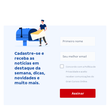
Cadastre-se e
receba as
notícias em
Concordo com a Política de
destaque da
Privacidade e aceito
semana, dicas,
receber comunicações do
novidades e
Gran Cursos Online.
muito mais.