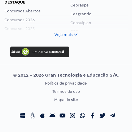
DESTAQUE
Cebraspe
Concursos Abertos
Cesgranrio
Concursos 2026
Consulplan
Concursos 2025
FCC
Veja mais
Concurso Nacional Unificado
FGV
Concurso Ibama
Idecan
Concurso MPU
Selecon
Editais publicados
Uniase
© 2012 - 2026 Gran Tecnologia e Educação S/A.
Vunesp
Política de privacidade
CONCURSOS POR PROFISSÃO
EXAME DE ORDEM
Termos de uso
Concursos Administrativos
OAB
Mapa do site
Concursos Educação
Prova OAB
Concursos Fiscais
Calendário OAB
Concursos Jurídicos
Questões OAB
Concursos Militares
Recursos OAB