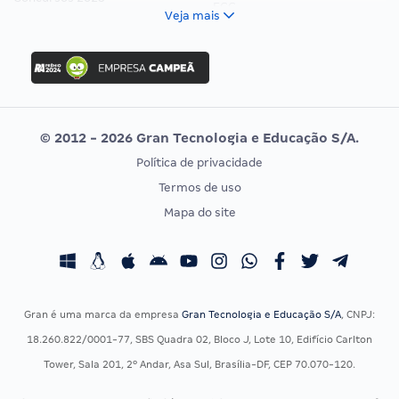
FCC
Veja mais
Concurso Nacional Unificado
FGV
Concurso Ibama
Idecan
Concurso MPU
Selecon
Editais publicados
Uniase
© 2012 - 2026 Gran Tecnologia e Educação S/A.
Vunesp
Política de privacidade
CONCURSOS POR PROFISSÃO
EXAME DE ORDEM
Termos de uso
Concursos Administrativos
OAB
Mapa do site
Concursos Educação
Prova OAB
Concursos Fiscais
Calendário OAB
Concursos Jurídicos
Questões OAB
Concursos Militares
Recursos OAB
Gran é uma marca da empresa
Gran Tecnologia e Educação S/A
, CNPJ:
Concursos Policiais
Exame de Ordem
18.260.822/0001-77, SBS Quadra 02, Bloco J, Lote 10, Edifício Carlton
Concursos Saúde
Tower, Sala 201, 2º Andar, Asa Sul, Brasília-DF, CEP 70.070-120.
Concursos Tribunais