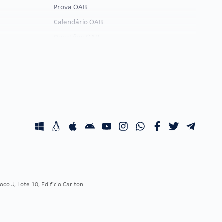
Prova OAB
Calendário OAB
Questões OAB
Recursos OAB
Exame de Ordem
co J, Lote 10, Edifício Carlton