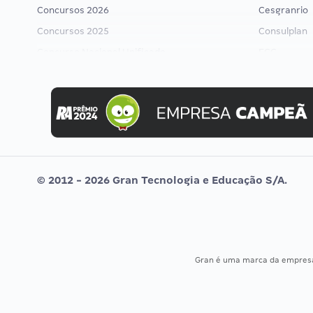
Concursos 2026
Cesgranrio
Concursos 2025
Consulplan
Concurso Nacional Unificado
FCC
Concurso Ibama
FGV
Concurso MPU
Idecan
Editais publicados
Selecon
Uniase
Vunesp
© 2012 - 2026 Gran Tecnologia e Educação S/A.
Gran é uma marca da empre