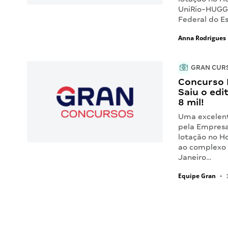
UniRio-HUGG)
Federal do E
Anna Rodrigues
GRAN CUR
Concurso 
Saiu o edi
8 mil!
Uma excelent
pela Empresa 
lotação no Ho
ao complexo 
Janeiro…
Equipe Gran
•
1