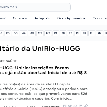
os
Cursos
Artigos
Gran Aprovados
Concurse
DF
ES
GO
MA
MG
MS
MT
PA
PB
PE
PI
PR
RJ
RN
R
sitário da UniRio-HUGG
SOS SAÚDE
HUGG-Unirio: inscrições foram
s e já estão abertas! Inicial de até R$ 8
rseiros(as) da área da saúde! O Hospital
 Gaffrée e Guinle (HUGG) antecipou o período para
m seu concurso público que proverá vagas para 526
eis médio/técnico e superior. Com início…
Compartilhe: