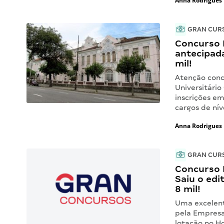
Anna Rodrigues
GRAN CUR
Concurso 
antecipada
mil!
Atenção concu
Universitário
inscrições e
cargos de nív
Anna Rodrigues
GRAN CUR
Concurso 
Saiu o edi
8 mil!
Uma excelent
pela Empresa 
lotação no Ho