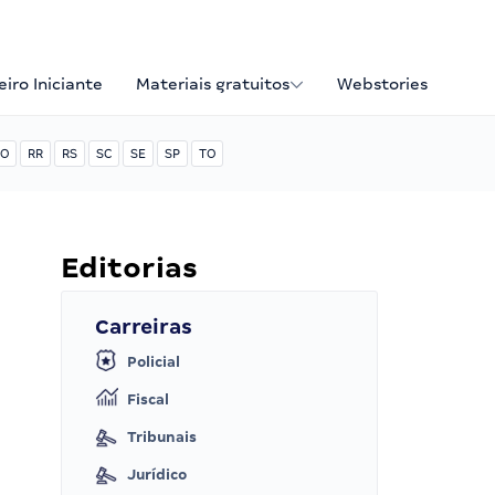
iro Iniciante
Materiais gratuitos
Webstories
O
RR
RS
SC
SE
SP
TO
Editorias
Carreiras
Policial
Fiscal
Tribunais
Jurídico