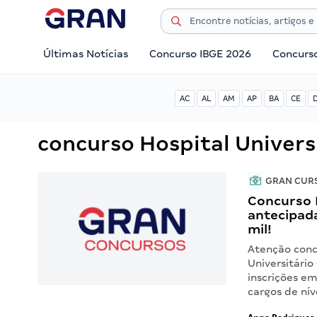
Últimas Notícias
Concurso IBGE 2026
Concurs
AC
AL
AM
AP
BA
CE
concurso Hospital Univer
GRAN CUR
Concurso 
antecipada
mil!
Atenção concu
Universitário
inscrições e
cargos de nív