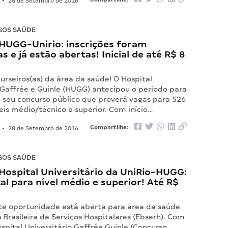
•
28 de Setembro de 2016
SOS SAÚDE
HUGG-Unirio: inscrições foram
s e já estão abertas! Inicial de até R$ 8
rseiros(as) da área da saúde! O Hospital
 Gaffrée e Guinle (HUGG) antecipou o período para
m seu concurso público que proverá vagas para 526
eis médio/técnico e superior. Com início…
Compartilhe:
•
28 de Setembro de 2016
SOS SAÚDE
Hospital Universitário da UniRio-HUGG:
tal para nível médio e superior! Até R$
e oportunidade está aberta para área da saúde
Brasileira de Serviços Hospitalares (Ebserh). Com
spital Universitário Gaffrée Guinle (Concurso