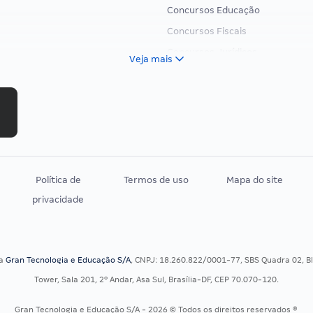
Concursos Educação
Concursos Fiscais
Concursos Jurídicos
Veja mais
Concursos Militares
Concursos Policiais
Concursos Saúde
Concursos Tribunais
Residência Multiprofissional
Política de
Termos de uso
Mapa do site
privacidade
sa
Gran Tecnologia e Educação S/A
, CNPJ: 18.260.822/0001-77, SBS Quadra 02, Blo
Tower, Sala 201, 2º Andar, Asa Sul, Brasília-DF, CEP 70.070-120.
Gran Tecnologia e Educação S/A - 2026 © Todos os direitos reservados ®