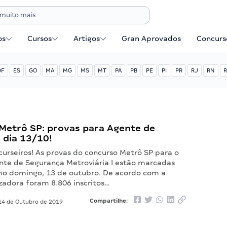
os
Cursos
Artigos
Gran Aprovados
Concurse
DF
ES
GO
MA
MG
MS
MT
PA
PB
PE
PI
PR
RJ
RN
R
Metrô SP: provas para Agente de
 dia 13/10!
urseiros! As provas do concurso Metrô SP para o
nte de Segurança Metroviária I estão marcadas
mo domingo, 13 de outubro. De acordo com a
zadora foram 8.806 inscritos…
Compartilhe:
4 de Outubro de 2019