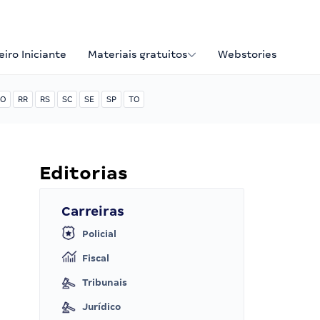
iro Iniciante
Materiais gratuitos
Webstories
O
RR
RS
SC
SE
SP
TO
Editorias
Carreiras
Policial
Fiscal
Tribunais
Jurídico