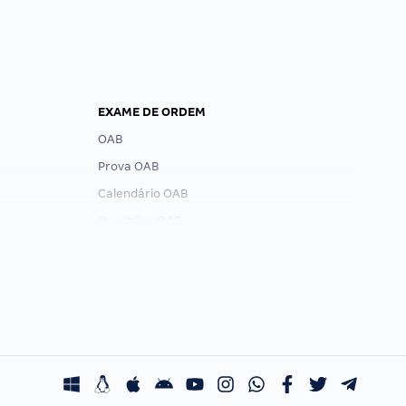
EXAME DE ORDEM
OAB
Prova OAB
Calendário OAB
Questões OAB
Recursos OAB
Exame de Ordem