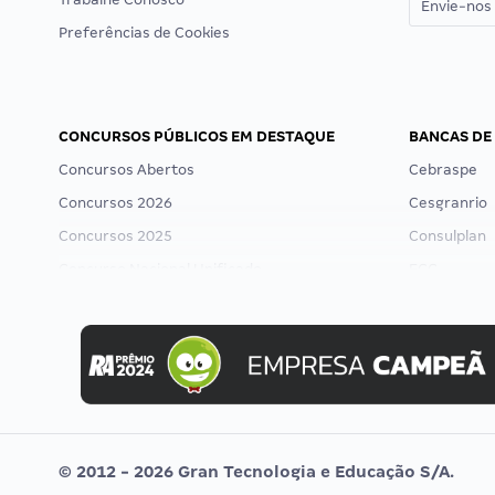
Envie-nos 
Preferências de Cookies
CONCURSOS PÚBLICOS EM DESTAQUE
BANCAS DE
Concursos Abertos
Cebraspe
Concursos 2026
Cesgranrio
Concursos 2025
Consulplan
Concurso Nacional Unificado
FCC
Concurso Ibama
FGV
Concurso MPU
Idecan
Editais publicados
Selecon
Uniase
Vunesp
© 2012 - 2026 Gran Tecnologia e Educação S/A.