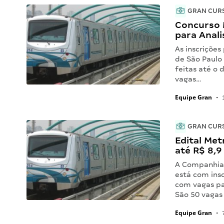
GRAN CUR
Concurso M
para Anali
As inscriçõe
de São Paulo
feitas até o 
vagas…
Equipe Gran
•
1
GRAN CUR
Edital Met
até R$ 8,9 
A Companhia 
está com ins
com vagas pa
São 50 vaga
Equipe Gran
•
7