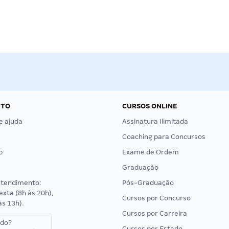
NTO
CURSOS ONLINE
e ajuda
Assinatura Ilimitada
Coaching para Concursos
p
Exame de Ordem
Graduação
atendimento:
Pós-Graduação
exta (8h às 20h),
Cursos por Concurso
às 13h).
Cursos por Carreira
ado?
Cursos por Estado