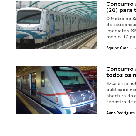
Concurso 
(20) para 
O Metrô de Sã
de seu concu
imediatas. Sã
médio, 10 pa
Equipe Gran
•
2
Concurso M
todos os ní
Excelente not
publicado nes
abertura do 
cadastro de 
Anna Rodrigues