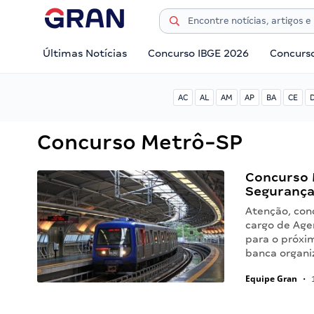
Últimas Notícias
Concurso IBGE 2026
Concurs
AC
AL
AM
AP
BA
CE
Concurso Metrô-SP
Concurso 
Segurança
Atenção, conc
cargo de Age
para o próxi
banca organi
Equipe Gran
•
1