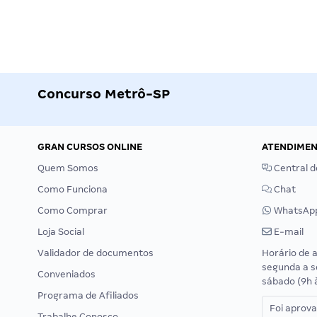
Concurso Metrô-SP
GRAN CURSOS ONLINE
ATENDIME
Quem Somos
Central d
Como Funciona
Chat
Como Comprar
WhatsAp
Loja Social
E-mail
Validador de documentos
Horário de 
segunda a s
Conveniados
sábado (9h 
Programa de Afiliados
Foi aprov
Trabalhe Conosco