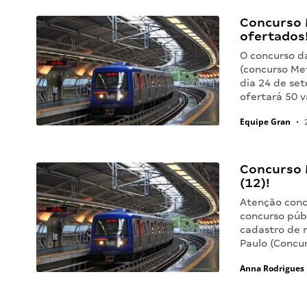
Concurso 
ofertados
O concurso d
(concurso Met
dia 24 de se
ofertará 50 
Equipe Gran
•
2
Concurso 
(12)!
Atenção concu
concurso púb
cadastro de 
Paulo (Concu
Anna Rodrigues