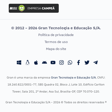
Concurso Ibama
Idecan
Concurso MPU
Selecon
Editais publicados
Uniase
© 2012 - 2026 Gran Tecnologia e Educação S/A.
Vunesp
Política de privacidade
CONCURSOS POR PROFISSÃO
EXAME DE ORDEM
Termos de uso
Concursos Administrativos
OAB
Mapa do site
Concursos Educação
Prova OAB
Concursos Fiscais
Calendário OAB
Concursos Jurídicos
Questões OAB
Concursos Militares
Recursos OAB
Gran é uma marca da empresa
Gran Tecnologia e Educação S/A
, CNPJ:
Concursos Policiais
Exame de Ordem
18.260.822/0001-77, SBS Quadra 02, Bloco J, Lote 10, Edifício Carlton
Concursos Saúde
Tower, Sala 201, 2º Andar, Asa Sul, Brasília-DF, CEP 70.070-120.
Concursos Tribunais
Gran Tecnologia e Educação S/A - 2026 © Todos os direitos reservados ®
Residência Multiprofissional