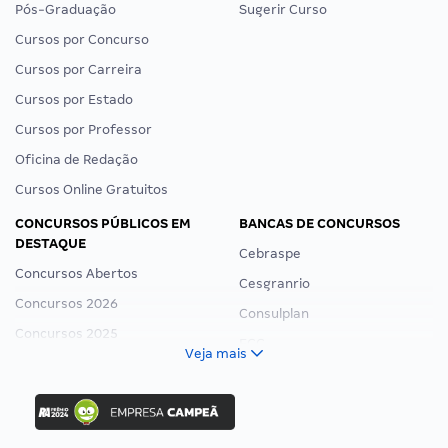
Pós-Graduação
Sugerir Curso
Cursos por Concurso
Cursos por Carreira
Cursos por Estado
Cursos por Professor
Oficina de Redação
Cursos Online Gratuitos
CONCURSOS PÚBLICOS EM
BANCAS DE CONCURSOS
DESTAQUE
Cebraspe
Concursos Abertos
Cesgranrio
Concursos 2026
Consulplan
Concursos 2025
FCC
Veja mais
Concurso Nacional Unificado
FGV
Concurso Ibama
Idecan
Concurso MPU
Selecon