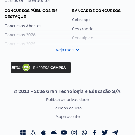
Cursos Online Gratuitos
CONCURSOS PÚBLICOS EM
BANCAS DE CONCURSOS
DESTAQUE
Cebraspe
Concursos Abertos
Cesgranrio
Concursos 2026
Consulplan
Concursos 2025
FCC
Veja mais
Concurso Nacional Unificado
FGV
Concurso Ibama
Idecan
Concurso MPU
Selecon
Editais publicados
Uniase
© 2012 - 2026 Gran Tecnologia e Educação S/A.
Vunesp
Política de privacidade
CONCURSOS POR PROFISSÃO
EXAME DE ORDEM
Termos de uso
Concursos Administrativos
OAB
Mapa do site
Concursos Educação
Prova OAB
Concursos Fiscais
Calendário OAB