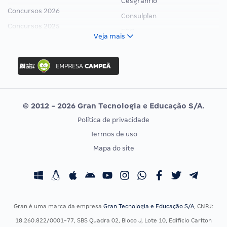
Cesgranrio
Concursos 2026
Consulplan
Concursos 2025
FCC
Veja mais
Concurso Nacional Unificado
FGV
Concurso Ibama
Idecan
Concurso MPU
Selecon
Editais publicados
Uniase
© 2012 - 2026 Gran Tecnologia e Educação S/A.
Vunesp
Política de privacidade
CONCURSOS POR PROFISSÃO
EXAME DE ORDEM
Termos de uso
Concursos Administrativos
OAB
Mapa do site
Concursos Educação
Prova OAB
Concursos Fiscais
Calendário OAB
Concursos Jurídicos
Questões OAB
Concursos Militares
Recursos OAB
Gran é uma marca da empresa
Gran Tecnologia e Educação S/A
, CNPJ:
Concursos Policiais
Exame de Ordem
18.260.822/0001-77, SBS Quadra 02, Bloco J, Lote 10, Edifício Carlton