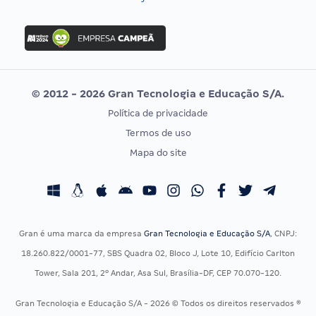
Concurso Nacional Unificado
FGV
Concurso Ibama
Idecan
Concurso MPU
Selecon
Editais publicados
Uniase
© 2012 - 2026 Gran Tecnologia e Educação S/A.
Vunesp
Política de privacidade
CONCURSOS POR PROFISSÃO
EXAME DE ORDEM
Termos de uso
Concursos Administrativos
OAB
Mapa do site
Concursos Educação
Prova OAB
Concursos Fiscais
Calendário OAB
Concursos Jurídicos
Questões OAB
Concursos Militares
Recursos OAB
Gran é uma marca da empresa
Gran Tecnologia e Educação S/A
, CNPJ:
Concursos Policiais
Exame de Ordem
18.260.822/0001-77, SBS Quadra 02, Bloco J, Lote 10, Edifício Carlton
Concursos Saúde
Tower, Sala 201, 2º Andar, Asa Sul, Brasília-DF, CEP 70.070-120.
Concursos Tribunais
Gran Tecnologia e Educação S/A - 2026 © Todos os direitos reservados ®
Residência Multiprofissional