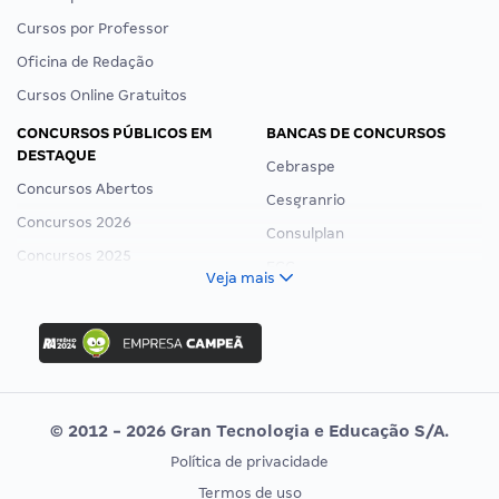
Cursos por Professor
Oficina de Redação
Cursos Online Gratuitos
CONCURSOS PÚBLICOS EM
BANCAS DE CONCURSOS
DESTAQUE
Cebraspe
Concursos Abertos
Cesgranrio
Concursos 2026
Consulplan
Concursos 2025
FCC
Veja mais
Concurso Nacional Unificado
FGV
Concurso Ibama
Idecan
Concurso MPU
Selecon
Editais publicados
Uniase
© 2012 - 2026 Gran Tecnologia e Educação S/A.
Vunesp
Política de privacidade
CONCURSOS POR PROFISSÃO
EXAME DE ORDEM
Termos de uso