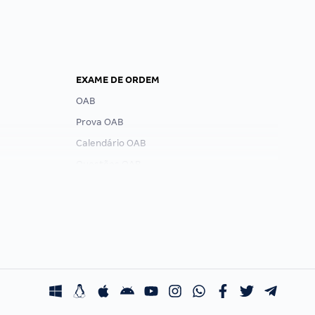
EXAME DE ORDEM
OAB
Prova OAB
Calendário OAB
Questões OAB
Recursos OAB
Exame de Ordem