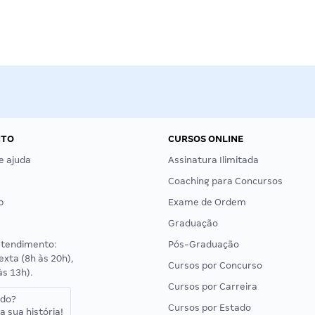
NTO
CURSOS ONLINE
e ajuda
Assinatura Ilimitada
Coaching para Concursos
p
Exame de Ordem
Graduação
atendimento:
Pós-Graduação
exta (8h às 20h),
Cursos por Concurso
às 13h).
Cursos por Carreira
ado?
Cursos por Estado
a sua história!