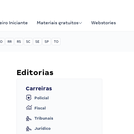
iro Iniciante
Materiais gratuitos
Webstories
O
RR
RS
SC
SE
SP
TO
Editorias
Carreiras
Policial
Fiscal
Tribunais
Jurídico