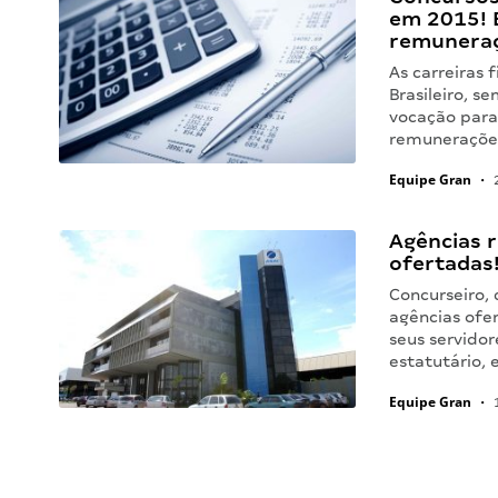
em 2015! E
remunera
As carreiras 
Brasileiro, 
vocação para 
remunerações
Equipe Gran
•
2
Agências 
ofertadas
Concurseiro,
agências ofe
seus servidor
estatutário, 
Equipe Gran
•
1