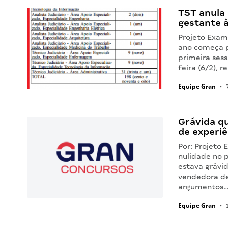
TST anula 
gestante 
Projeto Exam
ano começa p
primeira ses
feira (6/2), 
Equipe Gran
•
7
Grávida q
de experiê
Por: Projeto
nulidade no 
estava grávi
vendedora de
argumentos
Equipe Gran
•
1