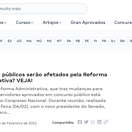
os
Cursos
Artigos
Gran Aprovados
Concurse
DF
ES
GO
MA
MG
MS
MT
PA
PB
PE
PI
PR
RJ
RN
R
 públicos serão afetados pela Reforma
ativa? VEJA!
eforma Administrativa, que traz mudanças para
servidores aprovados em concurso público está
o Congresso Nacional. Durante reunião, realizada
-feira (04/02), com o novo presidente do Senado,
heco…
Compartilhe:
 de Fevereiro de 2021