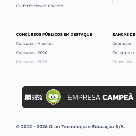
Preferências de Cookies
CONCURSOS PÚBLICOS EM DESTAQUE
BANCAS DE
Concursos Abertos
Cebraspe
Concursos 2026
Cesgranrio
Concursos 2025
Consulplan
Concurso Nacional Unificado
FCC
Concurso Ibama
FGV
Concurso MPU
Idecan
Editais publicados
Selecon
Uniase
Vunesp
© 2012 - 2026 Gran Tecnologia e Educação S/A.