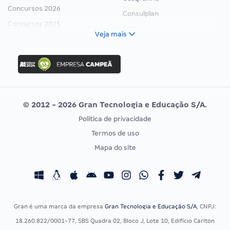
Concursos 2026
Consulplan
Concursos 2025
FCC
Veja mais
Concurso Nacional Unificado
FGV
Concurso Ibama
Idecan
Concurso MPU
Selecon
Editais publicados
Uniase
© 2012 - 2026 Gran Tecnologia e Educação S/A.
Vunesp
Política de privacidade
CONCURSOS POR PROFISSÃO
EXAME DE ORDEM
Termos de uso
Concursos Administrativos
OAB
Mapa do site
Concursos Educação
Prova OAB
Concursos Fiscais
Calendário OAB
Concursos Jurídicos
Questões OAB
Concursos Militares
Recursos OAB
Gran é uma marca da empresa
Gran Tecnologia e Educação S/A
, CNPJ:
Concursos Policiais
Exame de Ordem
18.260.822/0001-77, SBS Quadra 02, Bloco J, Lote 10, Edifício Carlton