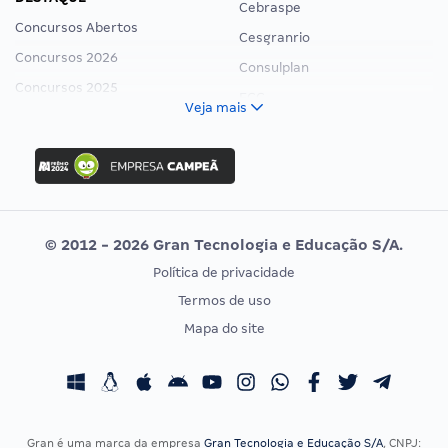
Cebraspe
Concursos Abertos
Cesgranrio
Concursos 2026
Consulplan
Concursos 2025
FCC
Veja mais
Concurso Nacional Unificado
FGV
Concurso Ibama
Idecan
Concurso MPU
Selecon
Editais publicados
Uniase
© 2012 - 2026 Gran Tecnologia e Educação S/A.
Vunesp
Política de privacidade
CONCURSOS POR PROFISSÃO
EXAME DE ORDEM
Termos de uso
Concursos Administrativos
OAB
Mapa do site
Concursos Educação
Prova OAB
Concursos Fiscais
Calendário OAB
Concursos Jurídicos
Questões OAB
Concursos Militares
Recursos OAB
Gran é uma marca da empresa
Gran Tecnologia e Educação S/A
, CNPJ: