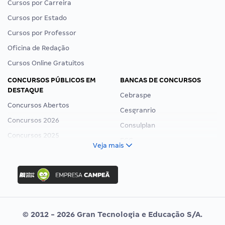
Cursos por Carreira
Cursos por Estado
Cursos por Professor
Oficina de Redação
Cursos Online Gratuitos
CONCURSOS PÚBLICOS EM
BANCAS DE CONCURSOS
DESTAQUE
Cebraspe
Concursos Abertos
Cesgranrio
Concursos 2026
Consulplan
Concursos 2025
FCC
Veja mais
Concurso Nacional Unificado
FGV
Concurso Ibama
Idecan
Concurso MPU
Selecon
Editais publicados
Uniase
© 2012 - 2026 Gran Tecnologia e Educação S/A.
Vunesp