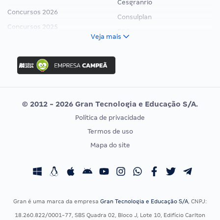
Cesgranrio
Concursos 2026
Consulplan
Concursos 2025
FCC
Veja mais
Concurso Nacional Unificado
FGV
Concurso Ibama
Idecan
Concurso MPU
Selecon
Editais publicados
Uniase
© 2012 - 2026 Gran Tecnologia e Educação S/A.
Vunesp
Política de privacidade
CONCURSOS POR PROFISSÃO
EXAME DE ORDEM
Termos de uso
Concursos Administrativos
OAB
Mapa do site
Concursos Educação
Prova OAB
Concursos Fiscais
Calendário OAB
Concursos Jurídicos
Questões OAB
Concursos Militares
Recursos OAB
Gran é uma marca da empresa
Gran Tecnologia e Educação S/A
, CNPJ:
Concursos Policiais
Exame de Ordem
18.260.822/0001-77, SBS Quadra 02, Bloco J, Lote 10, Edifício Carlton