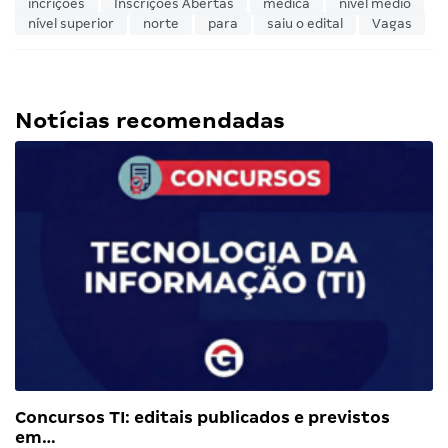
incrições
Inscrições Abertas
médica
nível médio
nível superior
norte
para
saiu o edital
Vagas
Notícias recomendadas
Concursos TI: editais publicados e previstos
em…