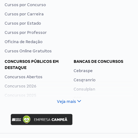
Cursos por Concurso
Cursos por Carreira
Cursos por Estado
Cursos por Professor
Oficina de Redação
Cursos Online Gratuitos
CONCURSOS PÚBLICOS EM
BANCAS DE CONCURSOS
DESTAQUE
Cebraspe
Concursos Abertos
Cesgranrio
Concursos 2026
Consulplan
Concursos 2025
FCC
Veja mais
Concurso Nacional Unificado
FGV
Concurso Ibama
Idecan
Concurso MPU
Selecon
Editais publicados
Uniase