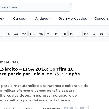
os
Cursos
Artigos
Gran Aprovados
Concurse
DF
ES
GO
MA
MG
MS
MT
PA
PB
PE
PI
PR
RJ
RN
R
OS MILITAR
xército – EsSA 2016: Confira 10
ra participar. Inicial de R$ 3,3 após
.
para a manutenção da segurança e soberania do
ira militar oferece diversos benefícios para
heres que desejam ingressar no quadro de
ue trabalham para defender a Pátria e a…
Compartilhe: