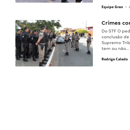
Equipe Gran
•
6
Crimes con
Do STF O ped
conclusão d
Supremo Tribu
tem ou não…
Rodrigo Calado