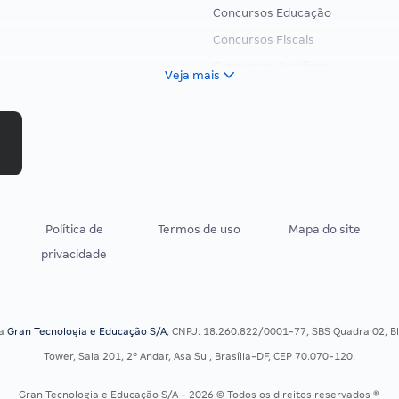
Concursos Educação
Concursos Fiscais
Concursos Jurídicos
Veja mais
Concursos Militares
Concursos Policiais
Concursos Saúde
Concursos Tribunais
Residência Multiprofissional
Política de
Termos de uso
Mapa do site
privacidade
sa
Gran Tecnologia e Educação S/A
, CNPJ: 18.260.822/0001-77, SBS Quadra 02, Blo
Tower, Sala 201, 2º Andar, Asa Sul, Brasília-DF, CEP 70.070-120.
Gran Tecnologia e Educação S/A - 2026 © Todos os direitos reservados ®