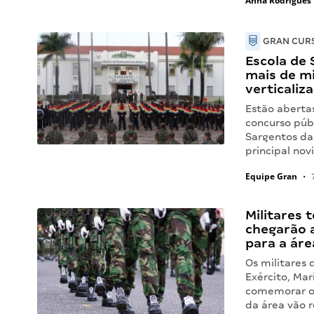
Anna Rodrigues
GRAN CURS
Escola de
mais de mi
verticaliz
Estão abertas
concurso públ
Sargentos das
principal no
Equipe Gran
•
7
Militares 
chegarão a
para a áre
Os militares
Exército, Ma
comemorar o 
da área vão 