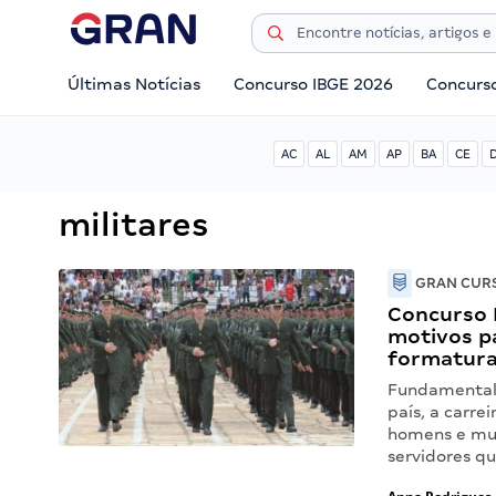
Últimas Notícias
Concurso IBGE 2026
Concurs
AC
AL
AM
AP
BA
CE
militares
GRAN CURS
Concurso E
motivos pa
formatura
Fundamental 
país, a carre
homens e mul
servidores q