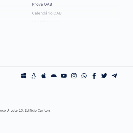
Prova OAB
Calendário OAB
Questões OAB
Recursos OAB
Exame de Ordem
co J, Lote 10, Edifício Carlton