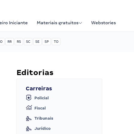
iro Iniciante
Materiais gratuitos
Webstories
O
RR
RS
SC
SE
SP
TO
Editorias
Carreiras
Policial
Fiscal
Tribunais
Jurídico