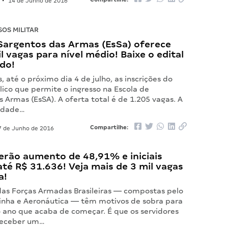
•
14 de Junho de 2016
OS MILITAR
 Sargentos das Armas (EsSa) oferece
l vagas para nível médio! Baixe o edital
ado!
, até o próximo dia 4 de julho, as inscrições do
ico que permite o ingresso na Escola de
 Armas (EsSA). A oferta total é de 1.205 vagas. A
vidade…
Compartilhe:
 de Junho de 2016
terão aumento de 48,91% e iniciais
té R$ 31.636! Veja mais de 3 mil vagas
a!
 das Forças Armadas Brasileiras — compostas pelo
rinha e Aeronáutica — têm motivos de sobra para
ano que acaba de começar. É que os servidores
receber um…