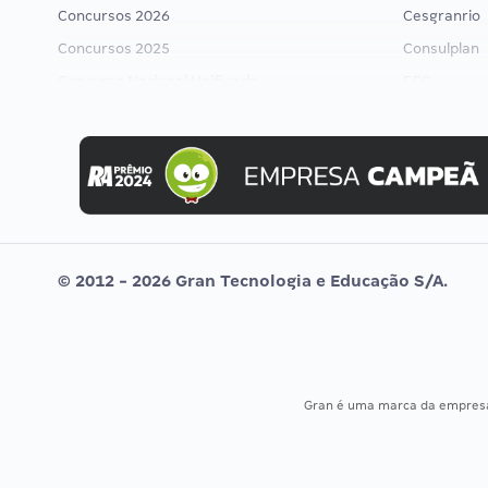
Concursos 2026
Cesgranrio
Concursos 2025
Consulplan
Concurso Nacional Unificado
FCC
Concurso Ibama
FGV
Concurso MPU
Idecan
Editais publicados
Selecon
Uniase
Vunesp
© 2012 - 2026 Gran Tecnologia e Educação S/A.
Gran é uma marca da empre