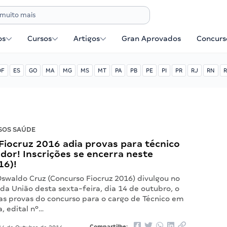
os
Cursos
Artigos
Gran Aprovados
Concurse
DF
ES
GO
MA
MG
MS
MT
PA
PB
PE
PI
PR
RJ
RN
R
SOS SAÚDE
Fiocruz 2016 adia provas para técnico
dor! Inscrições se encerra neste
16)!
swaldo Cruz (Concurso Fiocruz 2016) divulgou no
l da União desta sexta-feira, dia 14 de outubro, o
s provas do concurso para o cargo de Técnico em
, edital nº…
Compartilhe: