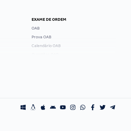
EXAME DE ORDEM
OAB
Prova OAB
Calendário OAB
Questões OAB
Recursos OAB
Exame de Ordem