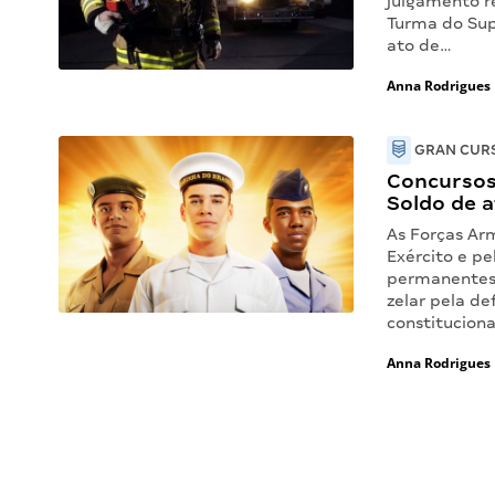
julgamento re
Turma do Supe
ato de…
Anna Rodrigues
GRAN CURS
Concursos
Soldo de a
As Forças Arm
Exército e pe
permanentes 
zelar pela de
constitucion
Anna Rodrigues