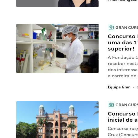
GRAN CUR
Concurso 
uma das 11
superior!
A Fundação O
receber nesta
dos interess
a carreira de
Equipe Gran
•
6
GRAN CUR
Concurso F
inicial de 
Concurseiros
Cruz (Concur