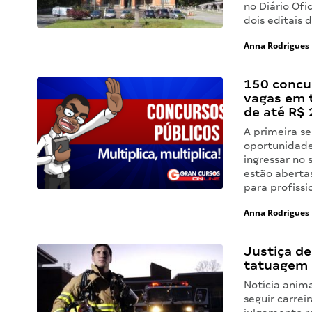
no Diário Ofi
dois editais 
Anna Rodrigues
150 concu
vagas em t
de até R$ 
A primeira s
oportunidades
ingressar no 
estão aberta
para profissi
Anna Rodrigues
Justiça d
tatuagem 
Notícia anim
seguir carre