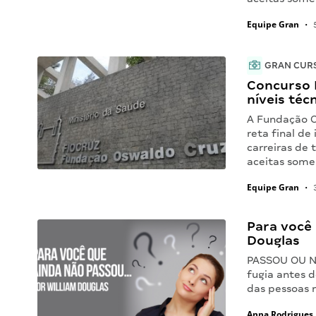
Equipe Gran
•
5
GRAN CUR
Concurso 
níveis técn
A Fundação O
reta final de
carreiras de 
aceitas some
Equipe Gran
•
3
Para você
Douglas
PASSOU OU NÃ
fugia antes 
das pessoas n
Anna Rodrigues