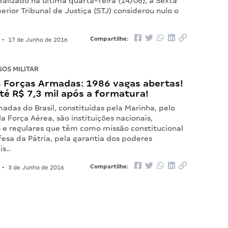
alizado na última quarta-feira (14/06), a Sexta
rior Tribunal de Justiça (STJ) considerou nulo o
Compartilhe:
•
17 de Junho de 2016
OS MILITAR
 Forças Armadas: 1986 vagas abertas!
té R$ 7,3 mil após a formatura!
adas do Brasil, constituídas pela Marinha, pelo
la Força Aérea, são instituições nacionais,
e regulares que têm como missão constitucional
fesa da Pátria, pela garantia dos poderes
ais…
Compartilhe:
•
3 de Junho de 2016