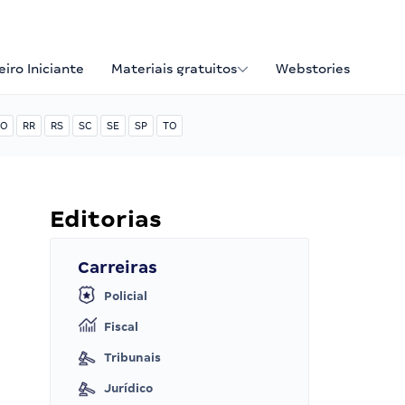
iro Iniciante
Materiais gratuitos
Webstories
O
RR
RS
SC
SE
SP
TO
Editorias
Carreiras
Policial
Fiscal
Tribunais
Jurídico