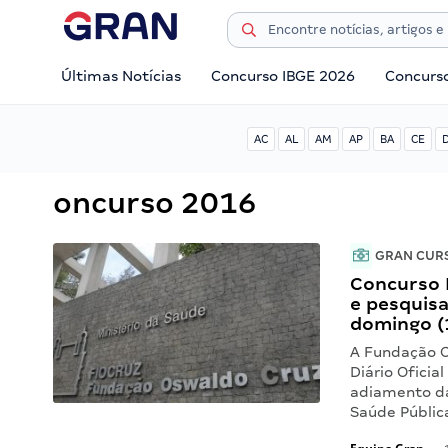
Últimas Notícias
Concurso IBGE 2026
Concurs
AC
AL
AM
AP
BA
CE
oncurso 2016
GRAN CUR
Concurso 
e pesquisa
domingo (
A Fundação O
Diário Oficia
adiamento da
Saúde Pública