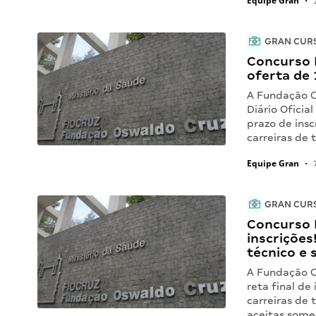
Equipe Gran
•
1
GRAN CUR
Concurso 
oferta de 
A Fundação O
Diário Oficia
prazo de insc
carreiras de 
Equipe Gran
•
7
GRAN CUR
Concurso F
inscrições
técnico e 
A Fundação O
reta final de
carreiras de 
aceitas some