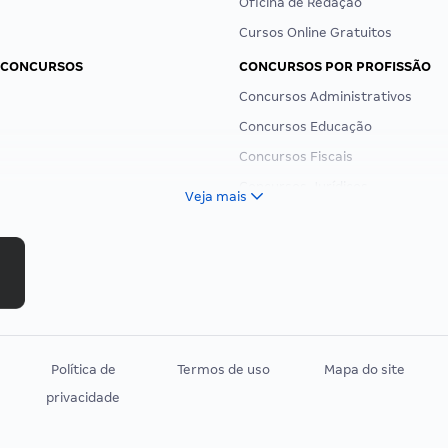
Oficina de Redação
Cursos Online Gratuitos
 CONCURSOS
CONCURSOS POR PROFISSÃO
Concursos Administrativos
Concursos Educação
Concursos Fiscais
Concursos Jurídicos
Veja mais
Concursos Militares
Concursos Policiais
Concursos Saúde
Concursos Tribunais
Residência Multiprofissional
Política de
Termos de uso
Mapa do site
privacidade