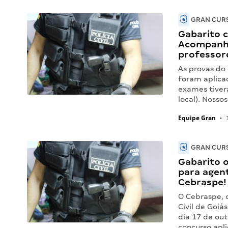
GRAN CURS
Gabarito c
Acompanhe
professor
As provas do 
foram aplica
exames tivera
local). Nosso
Equipe Gran
•
1
GRAN CURS
Gabarito o
para agent
Cebraspe!
O Cebraspe, o
Civil de Goiá
dia 17 de out
concurso apl