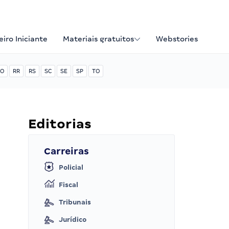
iro Iniciante
Materiais gratuitos
Webstories
O
RR
RS
SC
SE
SP
TO
Editorias
Carreiras
Policial
Fiscal
Tribunais
Jurídico