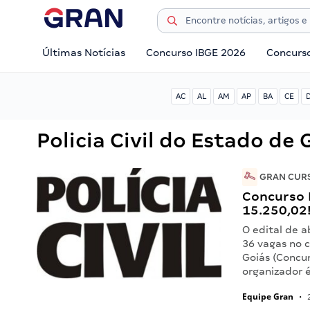
Últimas Notícias
Concurso IBGE 2026
Concurs
AC
AL
AM
AP
BA
CE
Policia Civil do Estado de 
GRAN CURS
Concurso 
15.250,02
O edital de 
36 vagas no c
Goiás (Concu
organizador é
Equipe Gran
•
2