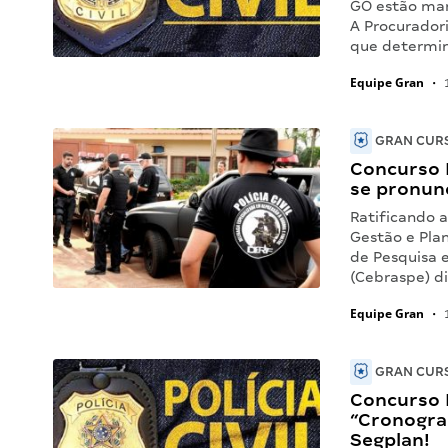
GO estão man
A Procurador
que determi
Equipe Gran
•
1
GRAN CURS
Concurso P
se pronunc
Ratificando 
Gestão e Plan
de Pesquisa 
(Cebraspe) di
Equipe Gran
•
1
GRAN CURS
Concurso P
“Cronogra
Segplan!