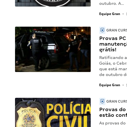
outubro. A…
Equipe Gran
•
1
GRAN CURS
Provas PC
manutençã
grátis!
Ratificando 
Goiás, o Ceb
que está man
de outubro de
Equipe Gran
•
1
GRAN CURS
Provas do 
estão con
As provas do 