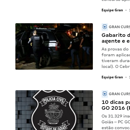
Equipe Gran
•
1
GRAN CURS
Gabarito d
agente e e
As provas do 
foram aplica
tiveram duraç
local). O Ce
Equipe Gran
•
1
GRAN CURS
10 dicas p
GO 2016 (
Os 31.329 ins
Goiás – PC GO
estão convoc