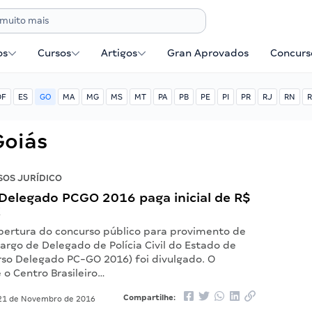
os
Cursos
Artigos
Gran Aprovados
Concurse
DF
ES
GO
MA
MG
MS
MT
PA
PB
PE
PI
PR
RJ
RN
R
Goiás
OS JURÍDICO
Delegado PCGO 2016 paga inicial de R$
!
abertura do concurso público para provimento de
argo de Delegado de Polícia Civil do Estado de
rso Delegado PC-GO 2016) foi divulgado. O
 o Centro Brasileiro…
Compartilhe:
1 de Novembro de 2016