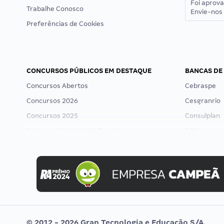
Foi aprov
Trabalhe Conosco
Envie-nos 
Preferências de Cookies
CONCURSOS PÚBLICOS EM DESTAQUE
BANCAS DE
Concursos Abertos
Cebraspe
Concursos 2026
Cesgranrio
Concursos 2025
Consulplan
Concurso Nacional Unificado
FCC
Concurso Ibama
FGV
Concurso MPU
Idecan
Editais publicados
Selecon
Uniase
Vunesp
© 2012 - 2026 Gran Tecnologia e Educação S/A.