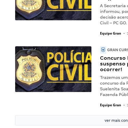
A Secretaria
informou, por
decisão acerc
Civil – PC GO
Equipe Gran
•
1
GRAN CURS
Concurso P
suspenso 
ocorrer!
Trazemos uma
concurso da P
Suelenita Soa
Fazenda Públ
Equipe Gran
•
1
ver mais co