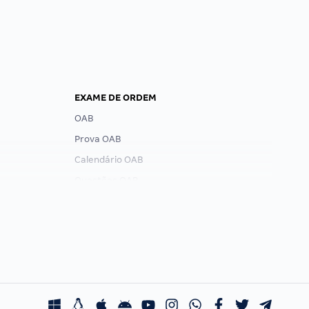
EXAME DE ORDEM
OAB
Prova OAB
Calendário OAB
Questões OAB
Recursos OAB
Exame de Ordem