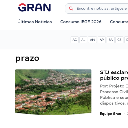
Últimas Notícias
Concurso IBGE 2026
Concurs
AC
AL
AM
AP
BA
CE
prazo
STJ esclar
público p
Por: Projeto
Processo Civi
Pública e se
dispositivos
Equipe Gran
•
7