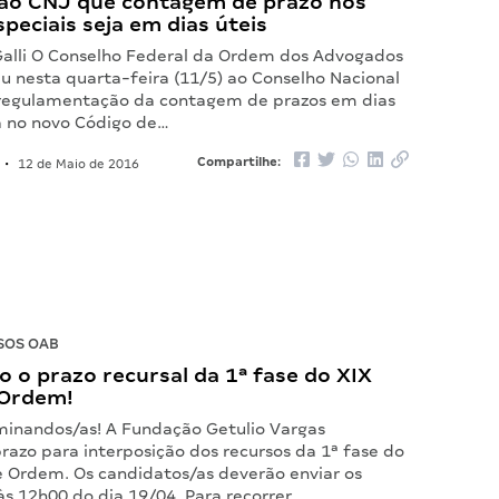
ao CNJ que contagem de prazo nos
speciais seja em dias úteis
Galli O Conselho Federal da Ordem dos Advogados
iu nesta quarta-feira (11/5) ao Conselho Nacional
 regulamentação da contagem de prazos em dias
ta no novo Código de…
Compartilhe:
•
12 de Maio de 2016
SOS OAB
 o prazo recursal da 1ª fase do XIX
 Ordem!
inandos/as! A Fundação Getulio Vargas
razo para interposição dos recursos da 1ª fase do
 Ordem. Os candidatos/as deverão enviar os
às 12h00 do dia 19/04. Para recorrer…