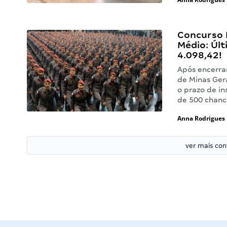
Concurso 
Médio: Últ
4.098,42!
Após encerrar
de Minas Gera
o prazo de i
de 500 chan
Anna Rodrigues
ver mais co