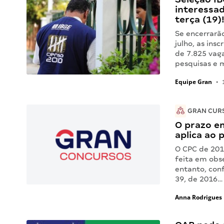
interessa
terça (19)
Se encerrarã
julho, as ins
de 7.825 vaga
pesquisas e
Equipe Gran
•
1
GRAN CUR
O prazo em
aplica ao 
O CPC de 201
feita em obse
entanto, con
39, de 2016…
Anna Rodrigues