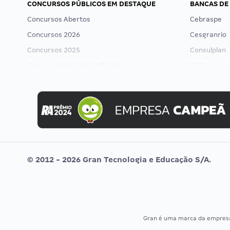
CONCURSOS PÚBLICOS EM DESTAQUE
BANCAS DE
Concursos Abertos
Cebraspe
Concursos 2026
Cesgranrio
Concursos 2025
Consulplan
Concurso Nacional Unificado
FCC
Concurso Ibama
FGV
Concurso MPU
Idecan
Editais publicados
Selecon
Uniase
Vunesp
© 2012 - 2026 Gran Tecnologia e Educação S/A.
Gran é uma marca da empre