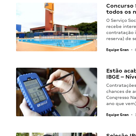
Concurso 
todos os n
O Serviço So
recebe inter
contratação 
reserva) de s
Equipe Gran
•
8
Estão aca
IBGE – Nív
Contratações
chances de a
Congresso Na
ano que vem)
Equipe Gran
•
1
Seleção IB