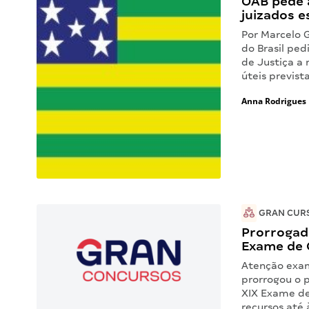
OAB pede 
juizados e
Por Marcelo 
do Brasil ped
de Justiça a
úteis previs
Anna Rodrigues
GRAN CUR
Prorrogado
Exame de
Atenção exam
prorrogou o p
XIX Exame de
recursos até 