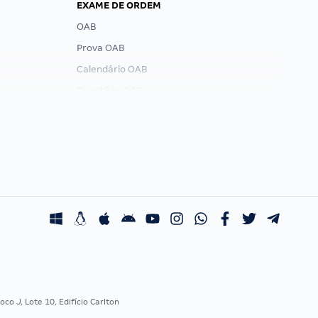
EXAME DE ORDEM
OAB
Prova OAB
Calendário OAB
Questões OAB
Recursos OAB
Exame de Ordem
co J, Lote 10, Edifício Carlton