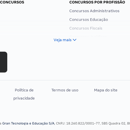
 CONCURSOS
CONCURSOS POR PROFISSÃO
Concursos Administrativos
Concursos Educação
Concursos Fiscais
Concursos Jurídicos
Veja mais
Concursos Militares
Concursos Policiais
Concursos Saúde
Concursos Tribunais
Residência Multiprofissional
Política de
Termos de uso
Mapa do site
privacidade
sa
Gran Tecnologia e Educação S/A
, CNPJ: 18.260.822/0001-77, SBS Quadra 02, Blo