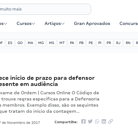
os
Cursos
Artigos
Gran Aprovados
Concurse
DF
ES
GO
MA
MG
MS
MT
PA
PB
PE
PI
PR
RJ
RN
R
ece início de prazo para defensor
resente em audiência
 Exame de Ordem | Cursos Online O Código de
l trouxe regras específicas para a Defensoria
us membros. Exemplo disso, são os seguintes
, que tratam do início da contagem…
Compartilhe:
 de Novembro de 2017