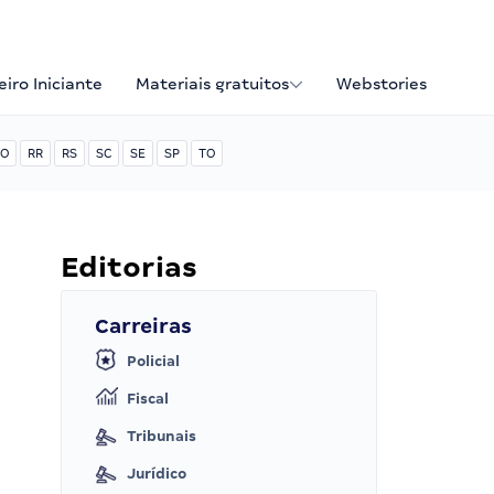
iro Iniciante
Materiais gratuitos
Webstories
O
RR
RS
SC
SE
SP
TO
Editorias
Carreiras
Policial
Fiscal
Tribunais
Jurídico