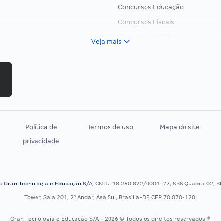
Concursos Educação
Concursos Fiscais
Concursos Jurídicos
Veja mais
Concursos Militares
Concursos Policiais
Concursos Saúde
Concursos Tribunais
Residência Multiprofissional
Política de
Termos de uso
Mapa do site
privacidade
sa
Gran Tecnologia e Educação S/A
, CNPJ: 18.260.822/0001-77, SBS Quadra 02, Blo
Tower, Sala 201, 2º Andar, Asa Sul, Brasília-DF, CEP 70.070-120.
Gran Tecnologia e Educação S/A - 2026 © Todos os direitos reservados ®