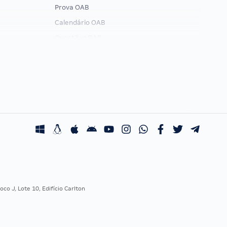
Prova OAB
Calendário OAB
Questões OAB
Recursos OAB
Exame de Ordem
co J, Lote 10, Edifício Carlton