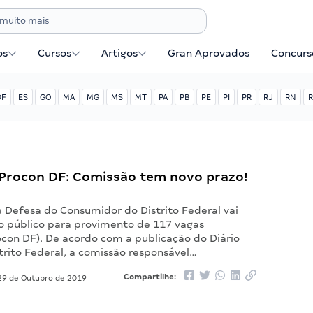
os
Cursos
Artigos
Gran Aprovados
Concurse
DF
ES
GO
MA
MG
MS
MT
PA
PB
PE
PI
PR
RJ
RN
R
Procon DF: Comissão tem novo prazo!
e Defesa do Consumidor do Distrito Federal vai
so público para provimento de 117 vagas
ocon DF). De acordo com a publicação do Diário
strito Federal, a comissão responsável…
Compartilhe:
9 de Outubro de 2019