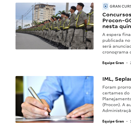
GRAN CURS
Concursos 
Procon-GO
nesta quin
A espera fin
publicada no 
será anunciad
cronograma d
Equipe Gran
•
2
IML, Sepla
Foram prorro
certames do I
Planejamento
(Procon). A a
Administraçã
Equipe Gran
•
1