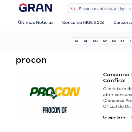
Últimas Notícias
Concurso IBGE 2026
Concurs
AC
AL
AM
AP
BA
CE
procon
Concurso 
Confira!
O Instituto d
abrir concur
(Concurso Pr
Oficial do Di
Equipe Gran
•
2