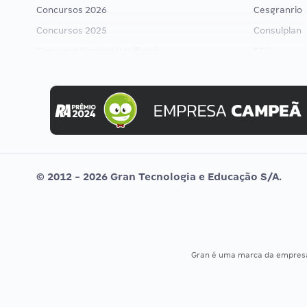
Concursos 2026
Cesgranrio
Concursos 2025
Consulplan
Concurso Nacional Unificado
FCC
Concurso Ibama
FGV
Concurso MPU
Idecan
Editais publicados
Selecon
Uniase
Vunesp
© 2012 - 2026 Gran Tecnologia e Educação S/A.
Gran é uma marca da empre