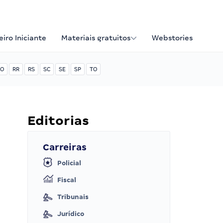
iro Iniciante
Materiais gratuitos
Webstories
O
RR
RS
SC
SE
SP
TO
Editorias
Carreiras
Policial
Fiscal
Tribunais
Jurídico