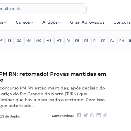
os
Cursos
Artigos
Gran Aprovados
Concurse
DF
ES
GO
MA
MG
MS
MT
PA
PB
PE
PI
PR
RJ
RN
R
PM RN: retomado! Provas mantidas em
ho
 concurso PM RN estão mantidas, após decisão do
ustiça do Rio Grande do Norte (TJRN) que
liminar que havia paralisado o certame. Com isso,
gue autorizado…
Compartilhe:
13 de Junho