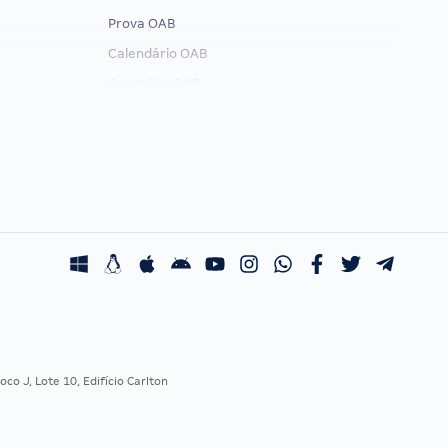
Prova OAB
Calendário OAB
Questões OAB
Recursos OAB
Exame de Ordem
co J, Lote 10, Edifício Carlton