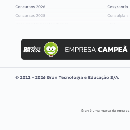
Concursos 2026
Cesgranrio
Concursos 2025
Consulplan
Concurso Nacional Unificado
FCC
Concurso Ibama
FGV
Concurso MPU
Idecan
Editais publicados
Selecon
Uniase
Vunesp
© 2012 - 2026 Gran Tecnologia e Educação S/A.
Gran é uma marca da empre