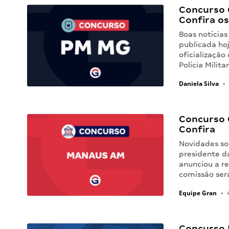
Concurso 
Confira os
Boas notícias
publicada hoj
oficializaçã
Polícia Milit
Daniela Silva
•
Concurso 
Confira
Novidades so
presidente d
anunciou a r
comissão ser
Equipe Gran
•
4
Concurso 