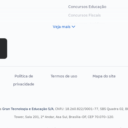
Concursos Educação
Concursos Fiscais
Concursos Jurídicos
Veja mais
Concursos Militares
Concursos Policiais
Concursos Saúde
Concursos Tribunais
Residência Multiprofissional
Política de
Termos de uso
Mapa do site
privacidade
sa
Gran Tecnologia e Educação S/A
, CNPJ: 18.260.822/0001-77, SBS Quadra 02, Blo
Tower, Sala 201, 2º Andar, Asa Sul, Brasília-DF, CEP 70.070-120.