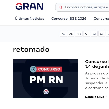
Últimas Notícias
Concurso IBGE 2026
Concurs
AC
AL
AM
AP
BA
CE
retomado
Concurso 
14 de jun
As provas do
Tribunal de J
suspendeu a 
o certame se
Daniela Silva
•