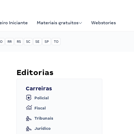
iro Iniciante
Materiais gratuitos
Webstories
O
RR
RS
SC
SE
SP
TO
Editorias
Carreiras
Policial
Fiscal
Tribunais
Jurídico