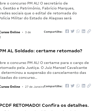
bre o concurso PM AL! O secretário de
, Gestão e Patrimônio, Fabrício Marques,
 redes sociais que o edital de retomada do
olícia Militar do Estado de Alagoas será
Cursos Online
Compartilhe:
•
3 de
2
PM AL Soldado: certame retomado?
bre o concurso PM AL! O certame para o cargo de
retomado pela Justiça. O Juiz Manoel Cavalcante
 determinou a suspensão do cancelamento das
alizadas do concurso…
Cursos Online
Compartilhe:
•
27 de Janeiro
PCDF RETOMADO! Confira os detalhes.