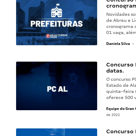
cronogram
Novidades so
de Abreu e L
cronograma d
01 vaga, alé
Daniela Silva
•
Concurso 
datas.
O concurso PC
Estado de Al
quinta-feira
oferece 500 
Equipe do Gran 
de 2022
Concurso 