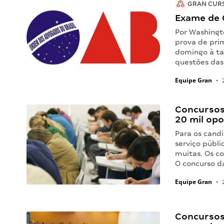
GRAN CUR
Exame de 
Por Washingt
prova de pri
domingo à ta
questões das
Equipe Gran
•
2
Concursos
20 mil op
Para os cand
serviço públi
muitas. Os co
O concurso d
Equipe Gran
•
2
Concursos