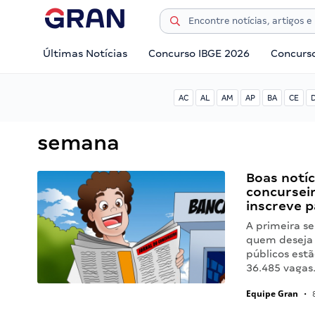
Últimas Notícias
Concurso IBGE 2026
Concurs
AC
AL
AM
AP
BA
CE
semana
Boas notíc
concursei
inscreve p
A primeira s
quem deseja i
públicos est
36.485 vagas
Equipe Gran
•
8