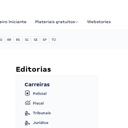
iro Iniciante
Materiais gratuitos
Webstories
O
RR
RS
SC
SE
SP
TO
Editorias
Carreiras
Policial
Fiscal
Tribunais
Jurídico