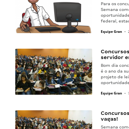
Para os conc
Semana começ
oportunidade
federal, esta
Equipe Gran
•
2
Concursos
servidor 
Bom dia conc
é o ano da s
projeto de le
oportunidades
Equipe Gran
•
7
Concursos
vagas!
Semana começ