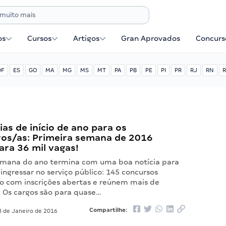
os
Cursos
Artigos
Gran Aprovados
Concurse
DF
ES
GO
MA
MG
MS
MT
PA
PB
PE
PI
PR
RJ
RN
R
ias de início de ano para os
ros/as: Primeira semana de 2016
ara 36 mil vagas!
emana do ano termina com uma boa notícia para
ngressar no serviço público: 145 concursos
ão com inscrições abertas e reúnem mais de
. Os cargos são para quase…
Compartilhe:
 de Janeiro de 2016