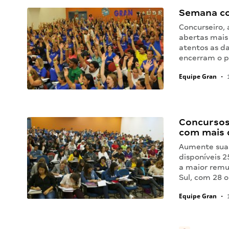
Semana co
Concurseiro,
abertas mais
atentos as d
encerram o p
Equipe Gran
•
1
Concursos
com mais 
Aumente suas
disponíveis 
a maior remu
Sul, com 28 
Equipe Gran
•
1