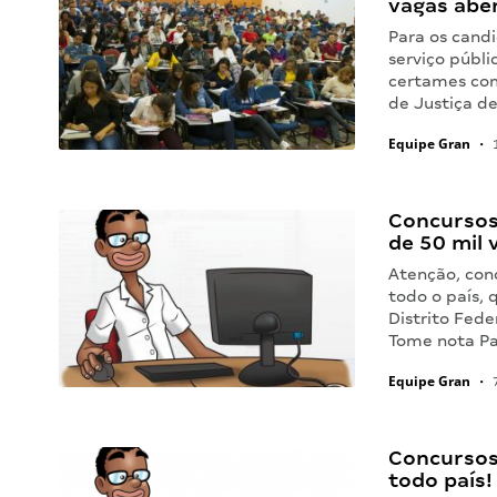
vagas aber
Para os cand
serviço públi
certames com 
de Justiça d
Equipe Gran
•
1
Concursos
de 50 mil 
Atenção, con
todo o país, 
Distrito Fede
Tome nota P
Equipe Gran
•
7
Concursos
todo país!