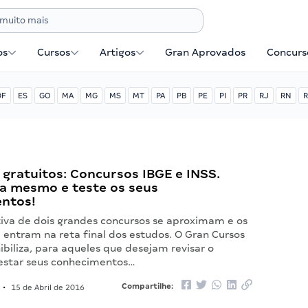
os
Cursos
Artigos
Gran Aprovados
Concurse
DF
ES
GO
MA
MG
MS
MT
PA
PB
PE
PI
PR
RJ
RN
R
gratuitos: Concursos IBGE e INSS.
ra mesmo e teste os seus
ntos!
tiva de dois grandes concursos se aproximam e os
 entram na reta final dos estudos. O Gran Cursos
ibiliza, para aqueles que desejam revisar o
estar seus conhecimentos…
Compartilhe:
•
15 de Abril de 2016