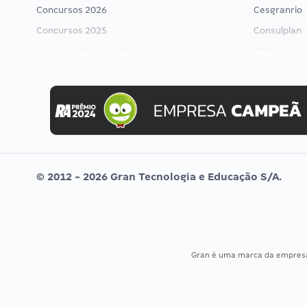
Concursos 2026
Cesgranrio
Concursos 2025
Consulplan
Concurso Nacional Unificado
FCC
Concurso Ibama
FGV
Concurso MPU
Idecan
Editais publicados
Selecon
Uniase
Vunesp
© 2012 - 2026 Gran Tecnologia e Educação S/A.
Gran é uma marca da empre