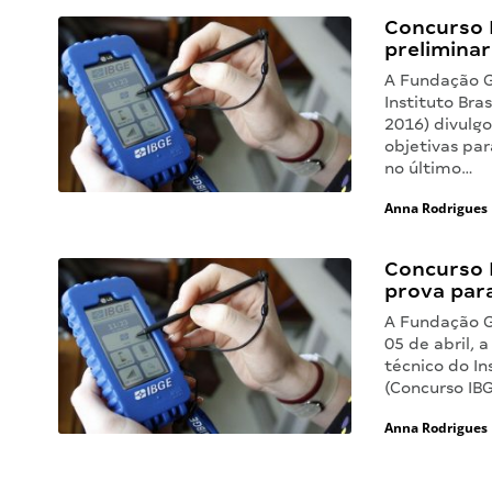
Concurso 
preliminar
A Fundação G
Instituto Bra
2016) divulgo
objetivas par
no último…
Anna Rodrigues
Concurso I
prova para
A Fundação Ge
05 de abril, 
técnico do In
(Concurso IB
Anna Rodrigues