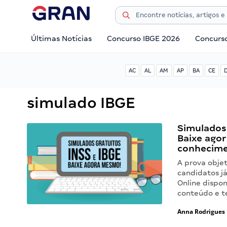
Últimas Notícias
Concurso IBGE 2026
Concurs
AC
AL
AM
AP
BA
CE
simulado IBGE
Simulados 
Baixe ago
conhecime
A prova obje
candidatos já
Online dispon
conteúdo e t
Anna Rodrigues