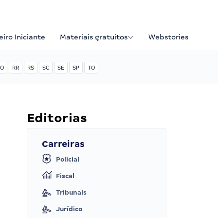
iro Iniciante
Materiais gratuitos
Webstories
O
RR
RS
SC
SE
SP
TO
Editorias
Carreiras
Policial
Fiscal
Tribunais
Jurídico