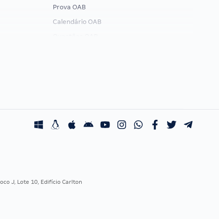
Prova OAB
Calendário OAB
Questões OAB
Recursos OAB
Exame de Ordem
co J, Lote 10, Edifício Carlton