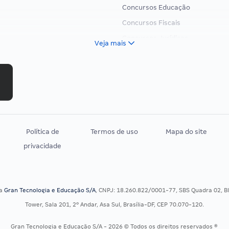
Concursos Educação
Concursos Fiscais
Concursos Jurídicos
Veja mais
Concursos Militares
Concursos Policiais
Concursos Saúde
Concursos Tribunais
Residência Multiprofissional
Política de
Termos de uso
Mapa do site
privacidade
sa
Gran Tecnologia e Educação S/A
, CNPJ: 18.260.822/0001-77, SBS Quadra 02, Blo
Tower, Sala 201, 2º Andar, Asa Sul, Brasília-DF, CEP 70.070-120.
Gran Tecnologia e Educação S/A - 2026 © Todos os direitos reservados ®