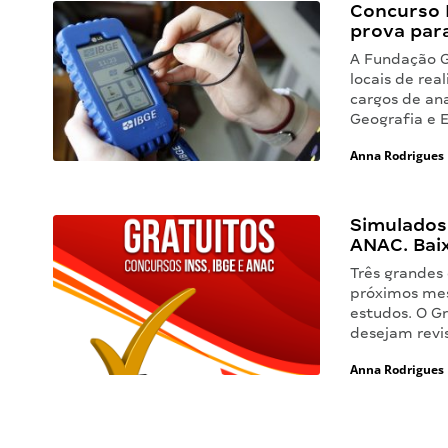
Concurso I
prova para
A Fundação Ge
locais de rea
cargos de ana
Geografia e E
Anna Rodrigues
Simulados 
ANAC. Bai
Três grandes 
próximos mes
estudos. O Gr
desejam revi
Anna Rodrigues