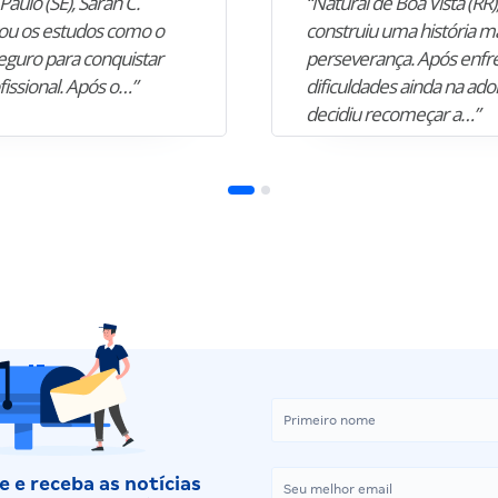
Paulo (SE), Sarah C.
“Natural de Boa Vista (RR),
u os estudos como o
construiu uma história m
guro para conquistar
perseverança. Após enfr
fissional. Após o…”
dificuldades ainda na ado
decidiu recomeçar a…”
 e receba as notícias