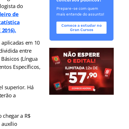
concursos públicos?
logista do
Prepare-se com quem
leiro de
mais entende do assunto!
atística
Comece a estudar no
 2016).
Gran Cursos
o aplicadas em 10
dividida entre
Básicos (Língua
ntos Específicos,
el superior. Há
terão a
 chegar a R$
 auxílio