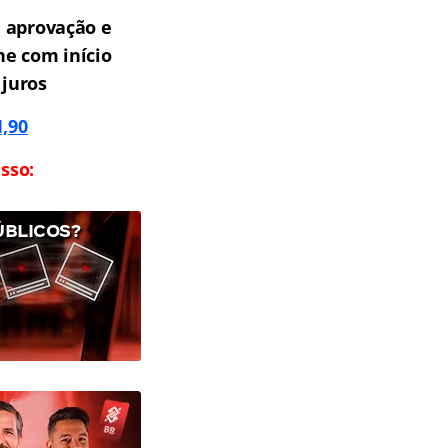
 aprovação e
ne com início
 juros
1,90
sso:
ÚBLICOS?