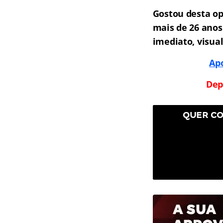
Gostou desta o
mais de 26 anos
imediato, visua
Apo
Dep
QUER CO