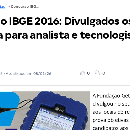
ias
››
Concurso IBGE 2016: Divulgados os locais de prova para analista e tecnologista. Confira!
 IBGE 2016: Divulgados os
 para analista e tecnologi
0
0
16
• Atualizado em
08/01/26
A Fundação Get
divulgou no se
aos locais de r
prova objetivas
candidatos aos