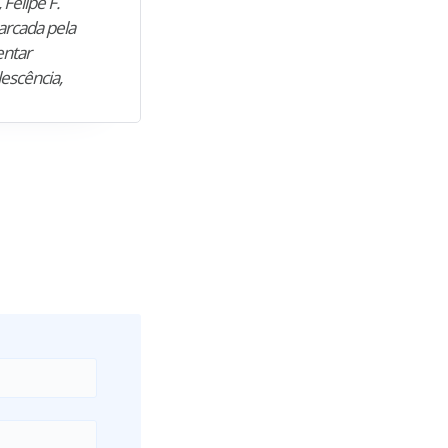
 Felipe F.
“Natural de Juazeiro do Norte (CE),
arcada pela
M. encontrou nos estudos o cami
entar
para construir uma nova fase da vi
lescência,
profissional. Após…”