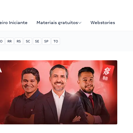
iro Iniciante
Materiais gratuitos
Webstories
O
RR
RS
SC
SE
SP
TO