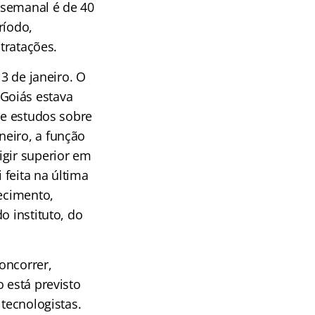
 semanal é de 40
ríodo,
ntratações.
13 de janeiro. O
Goiás estava
de estudos sobre
neiro, a função
igir superior em
 feita na última
recimento,
o instituto, do
oncorrer,
 está previsto
 tecnologistas.