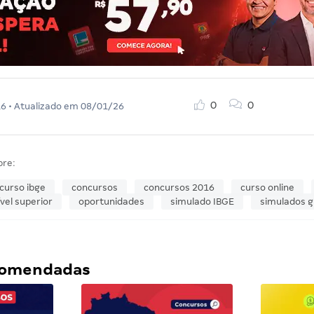
0
0
16
• Atualizado em
08/01/26
bre:
curso ibge
concursos
concursos 2016
curso online
ível superior
oportunidades
simulado IBGE
simulados g
ecomendadas