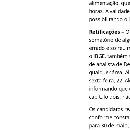
alimentação, que
horas. A validad
possibilitando o 
Retificações –
O 
somatório de alg
errado e sofreu m
o IBGE, também t
de analista de D
qualquer área. Ai
sexta-feira, 22. 
informando que o 
capítulo dois, nã
Os candidatos re
conforme consta d
para 30 de maio, 