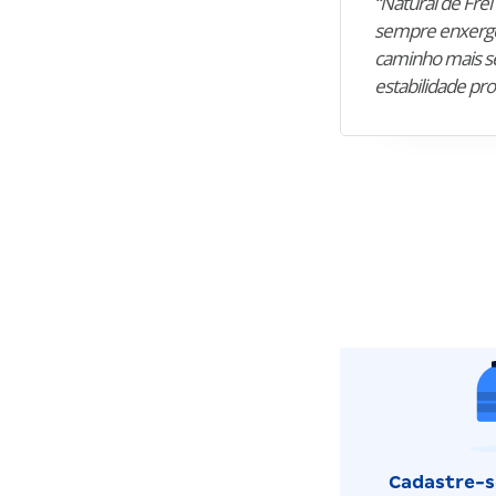
“Natural de Frei 
sempre enxergo
caminho mais se
estabilidade pro
Cadastre-se