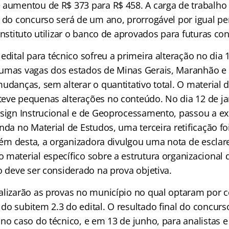
 aumentou de R$ 373 para R$ 458. A carga de trabalho
e do concurso será de um ano, prorrogável por igual pe
instituto utilizar o banco de aprovados para futuras co
edital para técnico sofreu a primeira alteração no dia 
umas vagas dos estados de Minas Gerais, Maranhão e 
udanças, sem alterar o quantitativo total. O material 
eve pequenas alterações no conteúdo. No dia 12 de ja
esign Instrucional e de Geoprocessamento, passou a ex
nda no Material de Estudos, uma terceira retificação foi
Além desta, a organizadora divulgou uma nota de escla
material específico sobre a estrutura organizacional d
o deve ser considerado na prova objetiva.
alizarão as provas no município no qual optaram por c
o subitem 2.3 do edital. O resultado final do concurso
no caso do técnico, e em 13 de junho, para analistas e