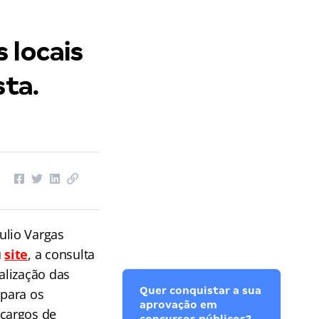
 locais
sta.
ulio Vargas
u
site
, a consulta
ealização das
Quer conquistar a sua
 para os
aprovação em
 cargos de