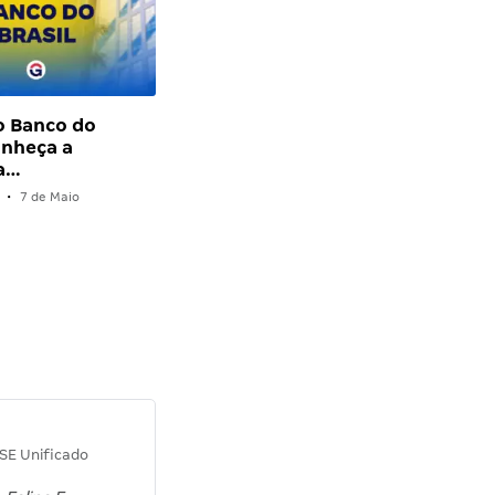
o Banco do
onheça a
a…
•
7 de Maio
Diana M.
SE Unificado
Concurso SEPLAG CE