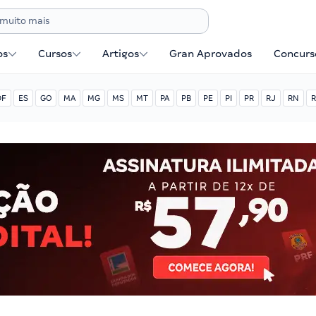
os
Cursos
Artigos
Gran Aprovados
Concurse
DF
ES
GO
MA
MG
MS
MT
PA
PB
PE
PI
PR
RJ
RN
R