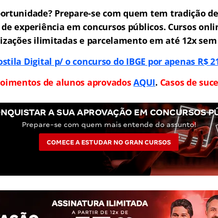
portunidade? Prepare-se com quem tem tradição de
 de experiência em concursos públicos. Cursos onli
lizações ilimitadas e parcelamento em até 12x sem
stila Digital p/ o concurso do IBGE por apenas R$ 2
oimentos de alunos aprovados
AQUI
.
Casos de suce
NQUISTAR A SUA APROVAÇÃO EM CONCURSOS P
Prepare-se com quem mais entende do assunto!
COMECE A ESTUDAR NO GRAN CURSOS