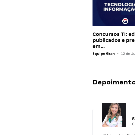
Concursos TI: ed
publicados e pre
em…
Equipe Gran
•
12 de J
Depoimentos
S
C