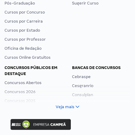
Pós-Graduação
Sugerir Curso
Cursos por Concurso
Cursos por Carreira
Cursos por Estado
Cursos por Professor
Oficina de Redação
Cursos Online Gratuitos
CONCURSOS PÚBLICOS EM
BANCAS DE CONCURSOS
DESTAQUE
Cebraspe
Concursos Abertos
Cesgranrio
Concursos 2026
Consulplan
Concursos 2025
FCC
Veja mais
Concurso Nacional Unificado
FGV
Concurso Ibama
Idecan
Concurso MPU
Selecon