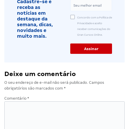
Cadastre-se e
receba as
notícias em
Concordo com a Política de
destaque da
Privacidade e aceito
semana, dicas,
receber comunicações do
novidades e
Gran Cursos Online.
muito mais.
Deixe um comentário
O seu endereço de e-mail não será publicado.
Campos
obrigatórios são marcados com
*
Comentário
*