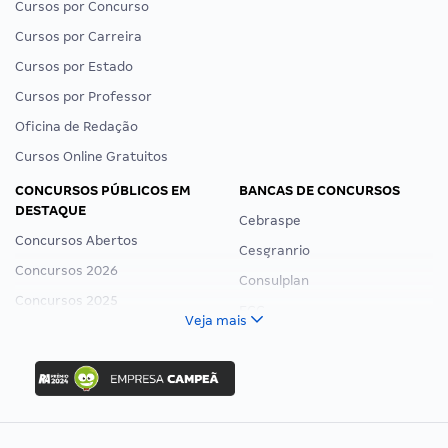
Cursos por Concurso
Cursos por Carreira
Cursos por Estado
Cursos por Professor
Oficina de Redação
Cursos Online Gratuitos
CONCURSOS PÚBLICOS EM
BANCAS DE CONCURSOS
DESTAQUE
Cebraspe
Concursos Abertos
Cesgranrio
Concursos 2026
Consulplan
Concursos 2025
FCC
Veja mais
Concurso Nacional Unificado
FGV
Concurso Ibama
Idecan
Concurso MPU
Selecon
Editais publicados
Uniase