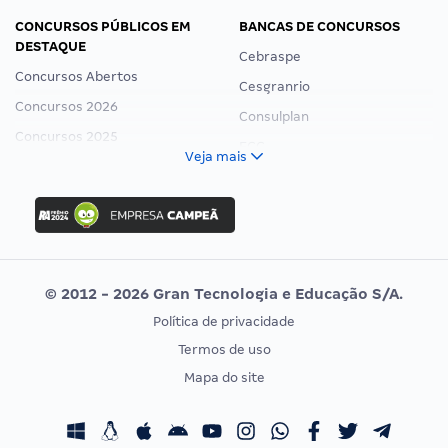
CONCURSOS PÚBLICOS EM
BANCAS DE CONCURSOS
DESTAQUE
Cebraspe
Concursos Abertos
Cesgranrio
Concursos 2026
Consulplan
Concursos 2025
FCC
Veja mais
Concurso Nacional Unificado
FGV
Concurso Ibama
Idecan
Concurso MPU
Selecon
Editais publicados
Uniase
© 2012 - 2026 Gran Tecnologia e Educação S/A.
Vunesp
Política de privacidade
CONCURSOS POR PROFISSÃO
EXAME DE ORDEM
Termos de uso
Concursos Administrativos
OAB
Mapa do site
Concursos Educação
Prova OAB
Concursos Fiscais
Calendário OAB