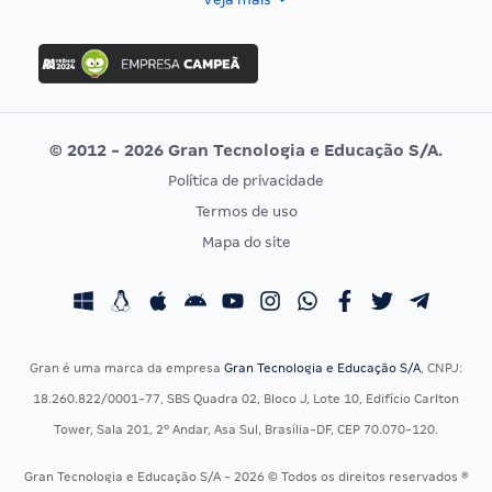
Concurso Nacional Unificado
FGV
Concurso Ibama
Idecan
Concurso MPU
Selecon
Editais publicados
Uniase
© 2012 - 2026 Gran Tecnologia e Educação S/A.
Vunesp
Política de privacidade
CONCURSOS POR PROFISSÃO
EXAME DE ORDEM
Termos de uso
Concursos Administrativos
OAB
Mapa do site
Concursos Educação
Prova OAB
Concursos Fiscais
Calendário OAB
Concursos Jurídicos
Questões OAB
Concursos Militares
Recursos OAB
Gran é uma marca da empresa
Gran Tecnologia e Educação S/A
, CNPJ:
Concursos Policiais
Exame de Ordem
18.260.822/0001-77, SBS Quadra 02, Bloco J, Lote 10, Edifício Carlton
Concursos Saúde
Tower, Sala 201, 2º Andar, Asa Sul, Brasília-DF, CEP 70.070-120.
Concursos Tribunais
Gran Tecnologia e Educação S/A - 2026 © Todos os direitos reservados ®
Residência Multiprofissional