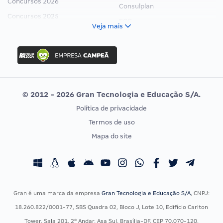
Concursos 2026
Consulplan
Concursos 2025
FCC
Veja mais
Concurso Nacional Unificado
FGV
Concurso Ibama
Idecan
Concurso MPU
Selecon
Editais publicados
Uniase
© 2012 - 2026 Gran Tecnologia e Educação S/A.
Vunesp
Política de privacidade
CONCURSOS POR PROFISSÃO
EXAME DE ORDEM
Termos de uso
Concursos Administrativos
OAB
Mapa do site
Concursos Educação
Prova OAB
Concursos Fiscais
Calendário OAB
Concursos Jurídicos
Questões OAB
Concursos Militares
Recursos OAB
Gran é uma marca da empresa
Gran Tecnologia e Educação S/A
, CNPJ:
Concursos Policiais
Exame de Ordem
18.260.822/0001-77, SBS Quadra 02, Bloco J, Lote 10, Edifício Carlton
Concursos Saúde
Tower, Sala 201, 2º Andar, Asa Sul, Brasília-DF, CEP 70.070-120.