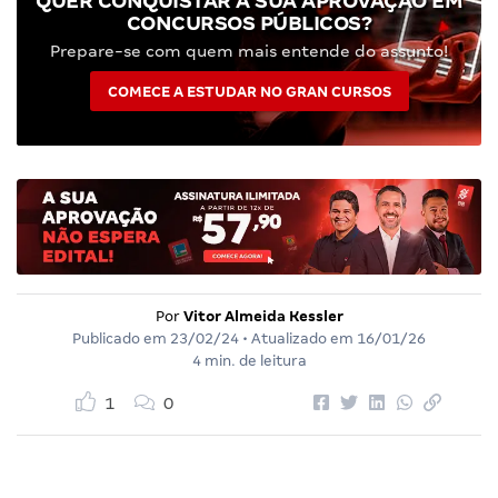
QUER CONQUISTAR A SUA APROVAÇÃO EM
CONCURSOS PÚBLICOS?
Prepare-se com quem mais entende do assunto!
COMECE A ESTUDAR NO GRAN CURSOS
Por
Vitor Almeida Kessler
Publicado em
23/02/24
• Atualizado em
16/01/26
4 min. de leitura
1
0