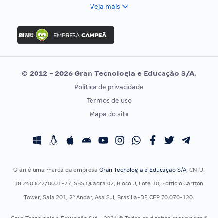
FCC
Veja mais
Concurso Nacional Unificado
FGV
Concurso Ibama
Idecan
Concurso MPU
Selecon
Editais publicados
Uniase
© 2012 - 2026 Gran Tecnologia e Educação S/A.
Vunesp
Política de privacidade
CONCURSOS POR PROFISSÃO
EXAME DE ORDEM
Termos de uso
Concursos Administrativos
OAB
Mapa do site
Concursos Educação
Prova OAB
Concursos Fiscais
Calendário OAB
Concursos Jurídicos
Questões OAB
Concursos Militares
Recursos OAB
Gran é uma marca da empresa
Gran Tecnologia e Educação S/A
, CNPJ:
Concursos Policiais
Exame de Ordem
18.260.822/0001-77, SBS Quadra 02, Bloco J, Lote 10, Edifício Carlton
Concursos Saúde
Tower, Sala 201, 2º Andar, Asa Sul, Brasília-DF, CEP 70.070-120.
Concursos Tribunais
Gran Tecnologia e Educação S/A - 2026 © Todos os direitos reservados ®