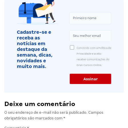
Cadastre-se e
receba as
notícias em
Concordo com a Política de
destaque da
Privacidade e aceito
semana, dicas,
receber comunicações do
novidades e
Gran Cursos Online.
muito mais.
Deixe um comentário
O seu endereço de e-mail não será publicado.
Campos
obrigatórios são marcados com
*