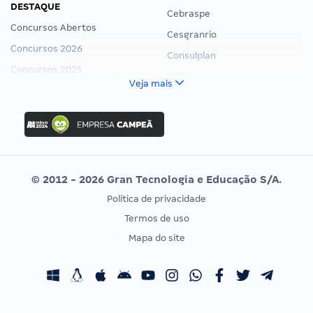
DESTAQUE
Cebraspe
Concursos Abertos
Cesgranrio
Concursos 2026
Consulplan
Concursos 2025
FCC
Veja mais
Concurso Nacional Unificado
FGV
Concurso Ibama
Idecan
Concurso MPU
Selecon
Editais publicados
Uniase
© 2012 - 2026 Gran Tecnologia e Educação S/A.
Vunesp
Política de privacidade
CONCURSOS POR PROFISSÃO
EXAME DE ORDEM
Termos de uso
Concursos Administrativos
OAB
Mapa do site
Concursos Educação
Prova OAB
Concursos Fiscais
Calendário OAB
Concursos Jurídicos
Questões OAB
Concursos Militares
Recursos OAB