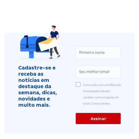
Cadastre-se e
receba as
notícias em
Concordo com a Política de
destaque da
Privacidade e aceito
semana, dicas,
receber comunicações do
novidades e
Gran Cursos Online.
muito mais.