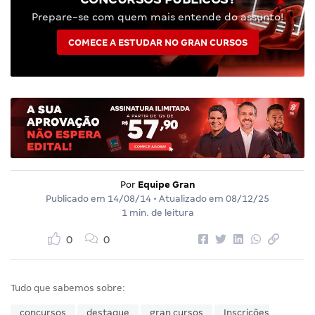
Prepare-se com quem mais entende do assunto!
COMECE A ESTUDAR NO GRAN CURSOS
Por
Equipe Gran
Publicado em
14/08/14
• Atualizado em
08/12/25
1 min. de leitura
0
0
Tudo que sabemos sobre:
concursos
destaque
gran cursos
Inscrições