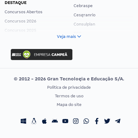
DESTAQUE
Cebraspe
Concursos Abertos
Cesgranrio
Concursos 2026
Consulplan
Concursos 2025
FCC
Veja mais
Concurso Nacional Unificado
FGV
Concurso Ibama
Idecan
Concurso MPU
Selecon
Editais publicados
Uniase
© 2012 - 2026 Gran Tecnologia e Educação S/A.
Vunesp
Política de privacidade
CONCURSOS POR PROFISSÃO
EXAME DE ORDEM
Termos de uso
Concursos Administrativos
OAB
Mapa do site
Concursos Educação
Prova OAB
Concursos Fiscais
Calendário OAB
Concursos Jurídicos
Questões OAB
Concursos Militares
Recursos OAB