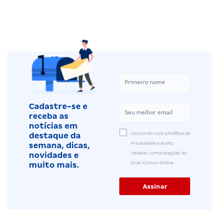
Cadastre-se e
receba as
notícias em
Concordo com a Política de
destaque da
Privacidade e aceito
semana, dicas,
receber comunicações do
novidades e
Gran Cursos Online.
muito mais.