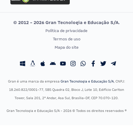
Concurso MPU
Selecon
Editais publicados
Uniase
© 2012 - 2026 Gran Tecnologia e Educação S/A.
Vunesp
Política de privacidade
CONCURSOS POR PROFISSÃO
EXAME DE ORDEM
Termos de uso
Concursos Administrativos
OAB
Mapa do site
Concursos Educação
Prova OAB
Concursos Fiscais
Calendário OAB
Concursos Jurídicos
Questões OAB
Concursos Militares
Recursos OAB
Gran é uma marca da empresa
Gran Tecnologia e Educação S/A
, CNPJ:
Concursos Policiais
Exame de Ordem
18.260.822/0001-77, SBS Quadra 02, Bloco J, Lote 10, Edifício Carlton
Concursos Saúde
Tower, Sala 201, 2º Andar, Asa Sul, Brasília-DF, CEP 70.070-120.
Concursos Tribunais
Gran Tecnologia e Educação S/A - 2026 © Todos os direitos reservados ®
Residência Multiprofissional