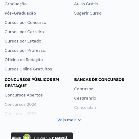
Graduação
Aulas Grátis
Pós-Graduação
Sugerir Curso
Cursos por Concurso
Cursos por Carreira
Cursos por Estado
Cursos por Professor
Oficina de Redação
Cursos Online Gratuitos
CONCURSOS PÚBLICOS EM
BANCAS DE CONCURSOS
DESTAQUE
Cebraspe
Concursos Abertos
Cesgranrio
Concursos 2026
Consulplan
Concursos 2025
FCC
Veja mais
Concurso Nacional Unificado
FGV
Concurso Ibama
Idecan