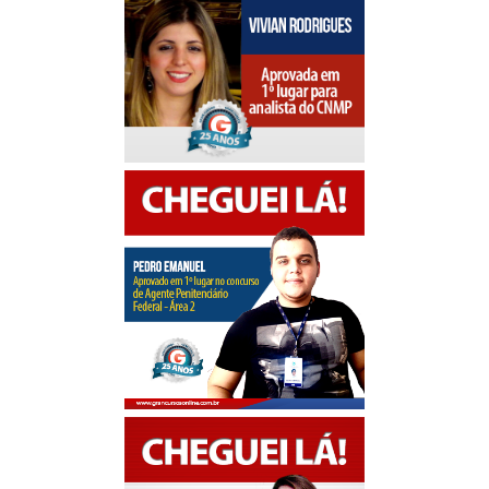
Antecipe sua preparação e saia na frente!
Depoimentos de alunos aprovados
AQUI
. Casos
de sucesso: