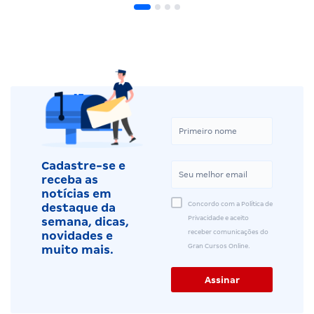
Concursos TI: editais publicados e previstos
em…
Equipe Gran
•
12 de Junho
Depoimentos relacionados
Sarah C.
Concurso Enfermeiro PSF