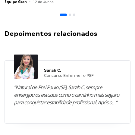
2016
carreiras
carreiras policiais
Centro de
Recrutamento e Seleção
concurso
concurso PM-MG
2016
Concurso Polícia Militar-MG
Concurso público da
PM-MG
Concurso público da PM-MG para Oficiais
CRS
Curso de Formação de Oficiais
dicas
direito
edital
edital pm-mg
edital verticalizado
gran
cursos online
inscrições
nível superior em direito
Oficial
oficial da pm-mg
PM-MG
preparação
provas
Vagas
Notícias recomendadas