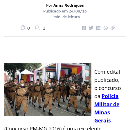
Por
Anna Rodrigues
Publicado em
24/08/16
3 min. de leitura
0
1
Com edital
publicado,
o concurso
da
Polícia
Militar de
Minas
Gerais
(Concurso PM-MG 2016) é uma excelente