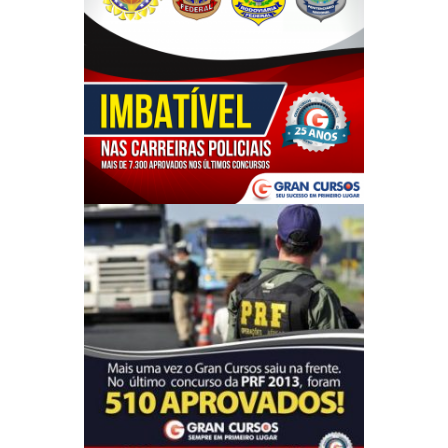
Data da
prova
objetiva:
8 de janeiro de 2017
Comece a sua preparação hoje mesmo com
quem é imbatível em aprovação nas carreiras
policiais.
O Gran Cursos aprovou mais de 7.300 alunos
nos últimos concursos para o DEPEN,
PRF, Polícia Federal e PMDF.
Preparatórios online com início imediato,
visualizações ilimitadas e parcelamento em
até 12x sem juros!
Prepare-se com quem mais aprova há 26 anos
e conquiste a sua vaga!