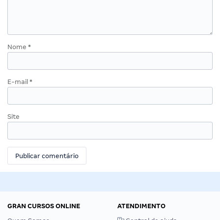
Concordo com a Política de
destaque da
Privacidade e aceito
semana, dicas,
receber comunicações do
novidades e
Gran Cursos Online.
muito mais.
Comentários (1)
Gleison coelho
•
24 de Agosto de 2016
Sera que ira chamar alem de 386 homens que esta no edital
Responder
Deixe um comentário
O seu endereço de e-mail não será publicado.
Campos
obrigatórios são marcados com
*