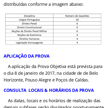
2 (duas) fases.
Na 1ª fase serão aplicadas
provas objetiva e dissertativa;
Na 2ª fase serão
realizadas Avaliações Psicológicas, Teste de
Capacitação Física (TCF), Exames de Saúde
(preliminares e complementares) e Exame
Toxicológico.
DA PROVA OBJETIVA
A prova objetiva contará
com 40 questões com valor de 2,5 pontos cada,
totalizando 100 pontos, e distribuídas conforme a
imagem abaixo: