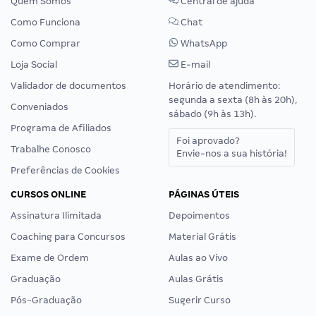
Comentário
*
Nome
*
E-mail
*
Site