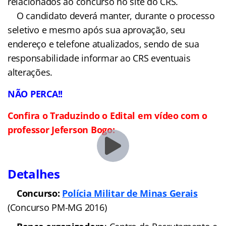
posterior ao término do prazo estipulado no
cronograma do edital.
Após análise e solução
de todos os recursos referentes a cada ato que
compõem esta fase, será publicado no site
www.policiamilitar.mg.gov.br/crs, em data a ser
definida pela administração do concurso, o
resultado final.
Atenção!
Não serão
aceitos recursos interpostos por fac-símile (fax),
telegrama, e-mail ou outro meio que não seja o
especificado no edital.
DISPOSIÇÕES FINAIS
É de responsabilidade do
candidato acompanhar as publicações referentes