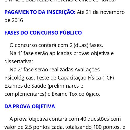
As inscrições serão feitas
via internet, através do site
www.policiamilitar.mg.gov.br/
crs
, no período de
21 de outubro a 19 de novembro de 2016.
O candidato que tiver
dificuldade de acesso à internet, poderá
comparecer, durante o período de inscrição,
diretamente nas unidades de atendimento.
VALOR
DA TAXA DE INSCRIÇÃO:
R$ 122,95 (cento
e vinte e dois reais e noventa e cinco centavos)
PAGAMENTO DA INSCRIÇÃO:
Até 21 de novembro
de 2016
FASES DO CONCURSO
PÚBLICO
O concurso contará com