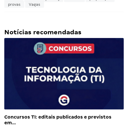
Por
Anna Rodrigues
Publicado em
24/08/16
3 min. de leitura
0
1
Tudo que sabemos sobre: