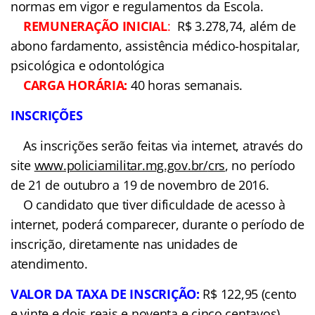
EXIGÊNCIA:
nível superior
completo.
ATRIBUIÇÕES
:
exercer
atividade estudantil, em regime de dedicação
integral, e demais atividades internas e externas
atreladas à sua formação, durante o período de
duração do CFSD, conforme normas em vigor e
regulamentos da Escola.
REMUNERAÇÃO
INICIAL
:
R$ 3.278,74, além de abono fardamento,
assistência médico-hospitalar, psicológica e
odontológica
CARGA HORÁRIA:
40
horas semanais.
INSCRIÇÕES