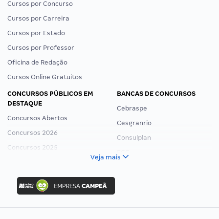
GRAN CURSOS ONLINE
ATENDIMENTO
Quem Somos
Central de ajuda
Como Funciona
Chat
Como Comprar
WhatsApp
Loja Social
E-mail
Validador de documentos
Horário de atendimento:
segunda a sexta (8h às 20h),
Conveniados
sábado (9h às 13h).
Programa de Afiliados
Foi aprovado?
Trabalhe Conosco
Envie-nos a sua história!
Preferências de Cookies
CURSOS ONLINE
PÁGINAS ÚTEIS