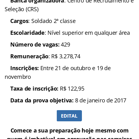
às instruções, orientações, convocações e
resultados relacionados ao concurso no site do
CRS.
O candidato deverá
manter, durante o processo seletivo e mesmo
após sua aprovação, seu endereço e telefone
atualizados, sendo de sua responsabilidade
informar ao CRS eventuais alterações.
NÃO
PERCA!!
Confira o Traduzindo o Edital em vídeo com o
professor Jeferson Bogo:
Detalhes
Concurso:
Polícia Militar