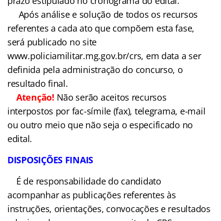
2016
GABARITOS OFICIAIS PRELIMINARES DA PROVA
OBJETIVA
O gabarito preliminar
oficial será divulgado no site
www.pmmg.mg.gov.br no dia 9 de janeiro de
2017.
RECURSOS
PRELIMINARES
DA
PROVA
OBJETIVA E
RESULTADO FINAL
Os candidatos contarão
com 02 (dois) dias para fundamentar os recurso
das provas, excetuando-se a avaliação psicológica,
a contagem terá início a partir do primeiro dia útil