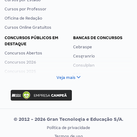
Cursos por Professor
Oficina de Redação
Cursos Online Gratuitos
CONCURSOS PÚBLICOS EM
BANCAS DE CONCURSOS
DESTAQUE
Cebraspe
Concursos Abertos
Cesgranrio
Concursos 2026
Consulplan
Concursos 2025
FCC
Veja mais
Concurso Nacional Unificado
FGV
Concurso Ibama
Idecan
Concurso MPU
Selecon
Editais publicados
Uniase
© 2012 - 2026 Gran Tecnologia e Educação S/A.
Vunesp
Política de privacidade
CONCURSOS POR PROFISSÃO
EXAME DE ORDEM
Termos de uso