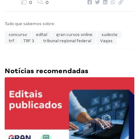
0
0
Tudo que sabemos sobre:
concurso
edital
gran cursos online
sudeste
trf
TRF 3
tribunal regional federal
Vagas
Notícias recomendadas