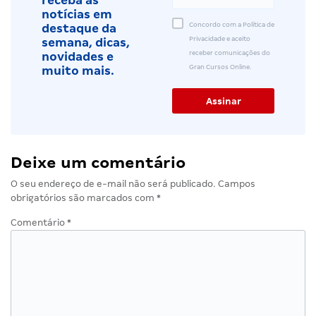
receba as
notícias em
Concordo com a Política de
destaque da
Privacidade e aceito
semana, dicas,
receber comunicações do
novidades e
Gran Cursos Online.
muito mais.
Deixe um comentário
O seu endereço de e-mail não será publicado.
Campos
obrigatórios são marcados com
*
Comentário
*