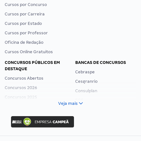
Cursos por Concurso
Cursos por Carreira
Cursos por Estado
Cursos por Professor
Oficina de Redação
Cursos Online Gratuitos
CONCURSOS PÚBLICOS EM
BANCAS DE CONCURSOS
DESTAQUE
Cebraspe
Concursos Abertos
Cesgranrio
Concursos 2026
Consulplan
Concursos 2025
FCC
Veja mais
Concurso Nacional Unificado
FGV
Concurso Ibama
Idecan
Concurso MPU
Selecon
Editais publicados
Uniase