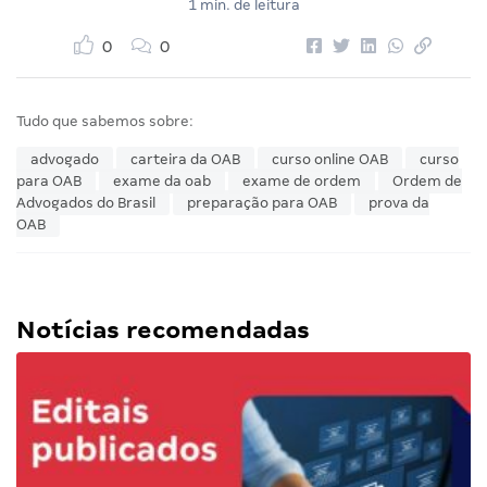
1 min. de leitura
0
0
Tudo que sabemos sobre:
advogado
carteira da OAB
curso online OAB
curso
para OAB
exame da oab
exame de ordem
Ordem de
Advogados do Brasil
preparação para OAB
prova da
OAB
Notícias recomendadas