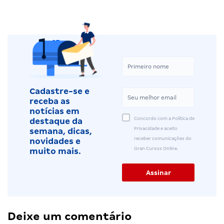
Cadastre-se e
receba as
notícias em
Concordo com a Política de
destaque da
Privacidade e aceito
semana, dicas,
receber comunicações do
novidades e
Gran Cursos Online.
muito mais.
Deixe um comentário