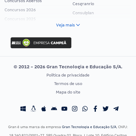
Concursos Abertos
Cesgranrio
Concursos 2026
Consulplan
Concursos 2025
FCC
Veja mais
Concurso Nacional Unificado
FGV
Concurso Ibama
Idecan
Concurso MPU
Selecon
Editais publicados
Uniase
© 2012 - 2026 Gran Tecnologia e Educação S/A.
Vunesp
Política de privacidade
CONCURSOS POR PROFISSÃO
EXAME DE ORDEM
Termos de uso
Concursos Administrativos
OAB
Mapa do site
Concursos Educação
Prova OAB
Concursos Fiscais
Calendário OAB
Concursos Jurídicos
Questões OAB
Concursos Militares
Recursos OAB
Gran é uma marca da empresa
Gran Tecnologia e Educação S/A
, CNPJ:
Concursos Policiais
Exame de Ordem
18.260.822/0001-77, SBS Quadra 02, Bloco J, Lote 10, Edifício Carlton