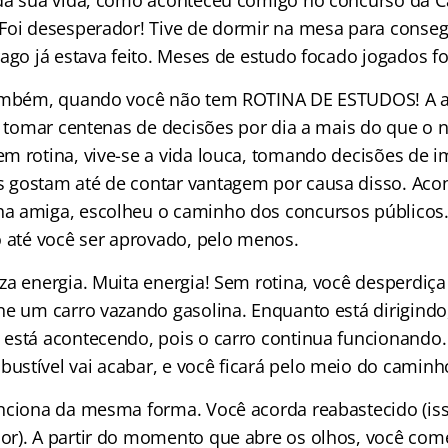
 da sua vida, como aconteceu comigo no concurso da 
Foi desesperador! Tive de dormir na mesa para conseg
ago já estava feito. Meses de estudo focado jogados fo
também, quando você não tem ROTINA DE ESTUDOS! A a
a tomar centenas de decisões por dia a mais do que o n
m rotina, vive-se a vida louca, tomando decisões de i
gostam até de contar vantagem por causa disso. Acon
 amiga, escolheu o caminho dos concursos públicos. 
o até você ser aprovado, pelo menos.
za energia. Muita energia! Sem rotina, você desperdiça
ne um carro vazando gasolina. Enquanto está dirigindo
está acontecendo, pois o carro continua funcionando
stível vai acabar, e você ficará pelo meio do caminh
nciona da mesma forma. Você acorda reabastecido (iss
or). A partir do momento que abre os olhos, você co