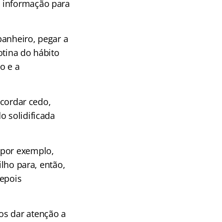
a informação para
 banheiro, pegar a
rotina do hábito
o e a
acordar cedo,
o solidificada
(por exemplo,
ilho para, então,
depois
os dar atenção a