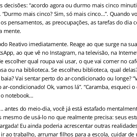
s decisões: “acordo agora ou durmo mais cinco minut
. “Durmo mais cinco? Sim, só mais cinco…”. Quando v
 os pensamentos, as preocupações, as tarefas do dia
a mente.
do Reativo imediatamente. Reage ao que surge na su
App, ao que vê no Instagram, na televisão, na Internet
e escolher qual roupa vai usar, o que vai comer no ca
sa ou na biblioteca. Se escolheu biblioteca, qual dela
 baia? Vai sentar perto do ar-condicionado ou longe? “
do ar-condicionado! Ok, vamos lá”. “Caramba, esqueci o
e o notebook…
antes do meio-dia, você já está estafado mentalment
s mesmo de usá-lo no que realmente precisa: seus est
argada! Eu ainda poderia acrescentar outras realidade
ir ao trabalho, arrumar filhos para a escola, cuidar de