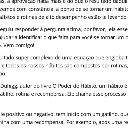
as, a aprovação nada mais é do que o resultado daqui
zemos com constância, a ponto de se tornar um hábito
hábitos e rotinas de alto desempenho estão te levando
guiu responder à pergunta acima, por favor, leia esse 
ajudar a identificar o que falta para você se tornar u
. Vem comigo!
ultado super complexo de uma equação que engloba t
, e todos os nossos hábitos são compostos por rotinas
ão.
Duhigg, autor do livro O Poder do Hábito, um hábito 
gatilho, rotina e recompensa. Ele chama esse processo
ele positivo ou negativo, tem início com um gatilho, q
rmina com uma recompensa. Por exemplo, após uma ref