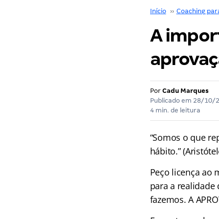
Início
››
Coaching par
A impor
aprovaç
Por
Cadu Marques
Publicado em
28/10/
4 min. de leitura
“Somos o que rep
hábito.” (Aristótel
Peço licença ao m
para a realidade
fazemos. A APROV