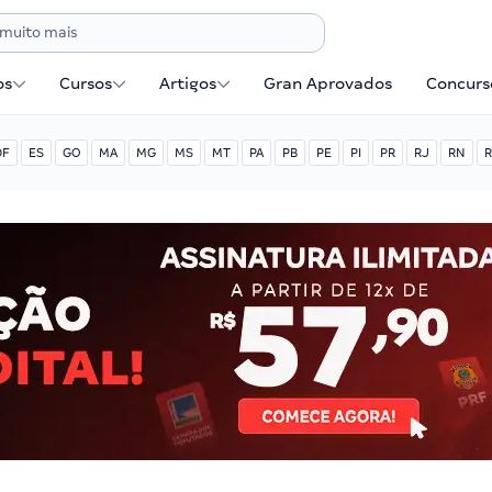
os
Cursos
Artigos
Gran Aprovados
Concurse
DF
ES
GO
MA
MG
MS
MT
PA
PB
PE
PI
PR
RJ
RN
R