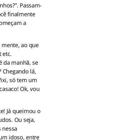
inhos?”. Passam-
ocê finalmente
 começam a
a mente, ao que
 etc.
fé da manhã, se
s? Chegando lá,
Vixi, só tem um
 casaco! Ok, vou
e! Já queimou o
udos. Ou seja,
s nessa
 um idoso, entre