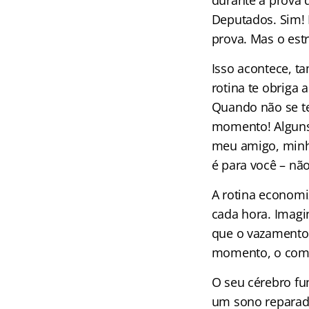
durante a prova
Deputados. Sim! 
prova. Mas o estr
Isso acontece, 
rotina te obriga 
Quando não se te
momento! Alguns 
meu amigo, minha
é para você – nã
A rotina economi
cada hora. Imagi
que o vazamento 
momento, o combu
O seu cérebro fu
um sono reparad