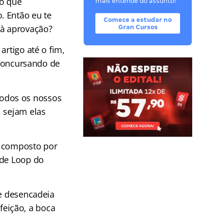
lo que
mais entende do assunto!
. Então eu te
Comece a estudar no
 à aprovação?
Gran Cursos
artigo até o fim,
m concursando de
odos os nossos
, sejam elas
é composto por
 de Loop do
ue desencadeia
eição, a boca