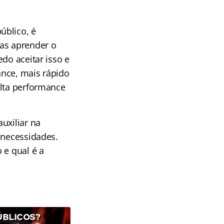
úblico, é
nas aprender o
do aceitar isso e
ance, mais rápido
alta performance
uxiliar na
 necessidades.
 e qual é a
ÚBLICOS?