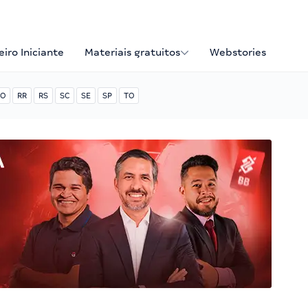
iro Iniciante
Materiais gratuitos
Webstories
O
RR
RS
SC
SE
SP
TO