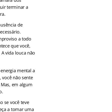
Câmara dos
uir terminar a
ra.
usência de
ecessário.
mproviso a todo
tece que você,
A vida louca não
 energia mental a
, você não sente
. Mas, em algum
o.
o se você teve
meça a tomar uma