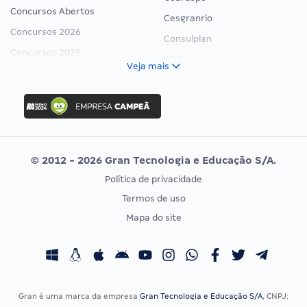
Concursos Abertos
Cesgranrio
Concursos 2026
Consulplan
Concursos 2025
FCC
Veja mais
Concurso Nacional Unificado
FGV
Concurso Ibama
Idecan
Concurso MPU
Selecon
Editais publicados
Uniase
© 2012 - 2026 Gran Tecnologia e Educação S/A.
Vunesp
Política de privacidade
CONCURSOS POR PROFISSÃO
EXAME DE ORDEM
Termos de uso
Concursos Administrativos
OAB
Mapa do site
Concursos Educação
Prova OAB
Concursos Fiscais
Calendário OAB
Concursos Jurídicos
Questões OAB
Concursos Militares
Recursos OAB
Gran é uma marca da empresa
Gran Tecnologia e Educação S/A
, CNPJ: