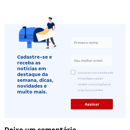
Cadastre-se e
receba as
notícias em
Concordo com a Política de
destaque da
Privacidade e aceito
semana, dicas,
receber comunicações do
novidades e
Gran Cursos Online.
muito mais.
Deixe um comentário