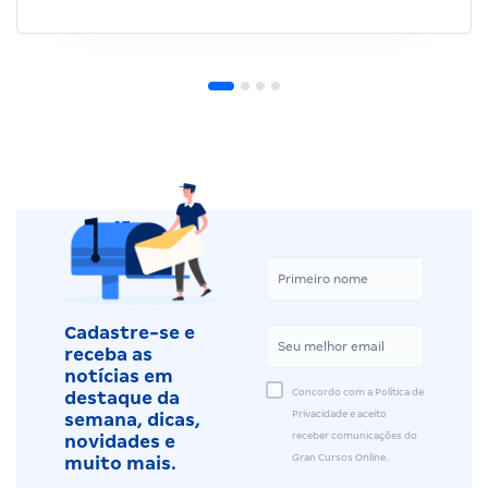
Cadastre-se e
receba as
notícias em
Concordo com a Política de
destaque da
Privacidade e aceito
semana, dicas,
receber comunicações do
novidades e
Gran Cursos Online.
muito mais.