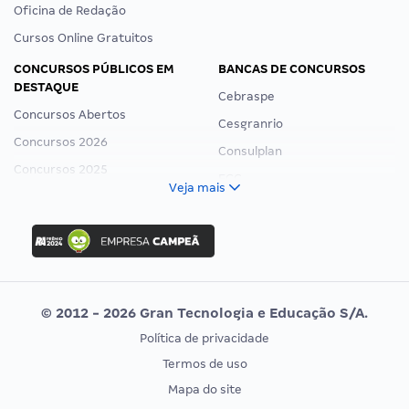
Oficina de Redação
Cursos Online Gratuitos
CONCURSOS PÚBLICOS EM
BANCAS DE CONCURSOS
DESTAQUE
Cebraspe
Concursos Abertos
Cesgranrio
Concursos 2026
Consulplan
Concursos 2025
FCC
Veja mais
Concurso Nacional Unificado
FGV
Concurso Ibama
Idecan
Concurso MPU
Selecon
Editais publicados
Uniase
© 2012 - 2026 Gran Tecnologia e Educação S/A.
Vunesp
Política de privacidade
CONCURSOS POR PROFISSÃO
EXAME DE ORDEM
Termos de uso
Concursos Administrativos
OAB
Mapa do site
Concursos Educação
Prova OAB