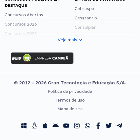
DESTAQUE
Cebraspe
Concursos Abertos
Cesgranrio
Concursos 2026
Consulplan
Concursos 2025
FCC
Veja mais
Concurso Nacional Unificado
FGV
Concurso Ibama
Idecan
Concurso MPU
Selecon
Editais publicados
Uniase
© 2012 - 2026 Gran Tecnologia e Educação S/A.
Vunesp
Política de privacidade
CONCURSOS POR PROFISSÃO
EXAME DE ORDEM
Termos de uso
Concursos Administrativos
OAB
Mapa do site
Concursos Educação
Prova OAB
Concursos Fiscais
Calendário OAB
Concursos Jurídicos
Questões OAB