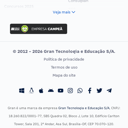
Consulplan
Concursos 2025
FCC
Veja mais
Concurso Nacional Unificado
FGV
Concurso Ibama
Idecan
Concurso MPU
Selecon
Editais publicados
Uniase
© 2012 - 2026 Gran Tecnologia e Educação S/A.
Vunesp
Política de privacidade
CONCURSOS POR PROFISSÃO
EXAME DE ORDEM
Termos de uso
Concursos Administrativos
OAB
Mapa do site
Concursos Educação
Prova OAB
Concursos Fiscais
Calendário OAB
Concursos Jurídicos
Questões OAB
Concursos Militares
Recursos OAB
Gran é uma marca da empresa
Gran Tecnologia e Educação S/A
, CNPJ:
Concursos Policiais
Exame de Ordem
18.260.822/0001-77, SBS Quadra 02, Bloco J, Lote 10, Edifício Carlton
Concursos Saúde
Tower, Sala 201, 2º Andar, Asa Sul, Brasília-DF, CEP 70.070-120.