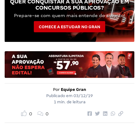
QUER CONQUISTAR A SUA APROVAÇÃO EM
CONCURSOS PÚBLICOS?
Prepare-se com quem mais entende do assunto!
COMECE A ESTUDAR NO GRAN
Por
Equipe Gran
Publicado em
03/12/19
1 min. de leitura
0
0